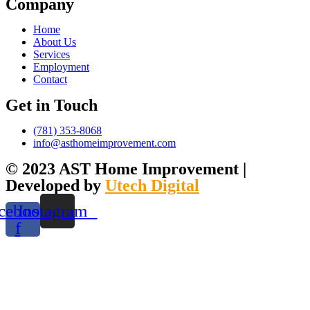
Company
Home
About Us
Services
Employment
Contact
Get in Touch
(781) 353-8068
info@asthomeimprovement.com
© 2023 AST Home Improvement |
Developed by
Utech Digital
cebook-
Instagram
f