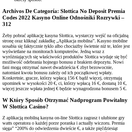
Archivos De Categoría: Slottica No Deposit Premia
Codes 2022 Kasyno Online Odnośniki Rozrywki –
312
Żeby pobrać aplikację kasyna Slottica, wystarczy wejść na oficjalną
stronę oraz kliknąć zakładkę „Aplikacja mobilna”. Kasyno mobilne
uosabia się faktycznie tyklo albo chociażby świetnie niż te, które jest
wyświetlane na monitorach komputerów. Jedną wraz z
wyróżniających się właściwości produktów Slottica wydaje się być
możliwość odebrania hojnego bonusu z brakiem depozytu. Nowi
fani mogą otrzymać nawet dwadzieścia € zbyt bezowocnie,
natomiast kwota bonusu zależy od ich początkowej wpłaty.
Konkretnie, gracze, którzy wpłacą 156 € bądź więcej, otrzymają
upominek w wysokości 20 €, ci, którzy wpłacą 16 €, dostaną 10 €,
więcej jeszcze wpłata jednej € będzie wynagrodzona bonusem 5 €.
W Który Sposób Otrzymać Nadprogram Powitalny
W Slottica Casino?
Z aplikacją mobilną kasyna on-line Slottica zagrasz t ulubione gry
watts operatora o każdej porze poranka i actually wiczoru. Premia
sięga” “200% do odwiedzenia dwieście €, a także pięćdziesiąt