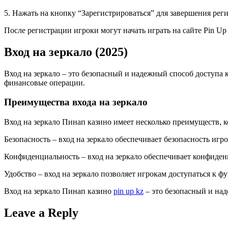
5. Нажать на кнопку “Зарегистрироваться” для завершения рег
После регистрации игроки могут начать играть на сайте Pin Up
Вход на зеркало (2025)
Вход на зеркало – это безопасный и надежный способ доступа
финансовые операции.
Преимущества входа на зеркало
Вход на зеркало Пинап казино имеет несколько преимуществ, к
Безопасность – вход на зеркало обеспечивает безопасность иг
Конфиденциальность – вход на зеркало обеспечивает конфиденц
Удобство – вход на зеркало позволяет игрокам доступаться к 
Вход на зеркало Пинап казино
pin up kz
– это безопасный и над
Leave a Reply