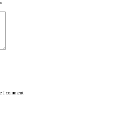
*
me I comment.