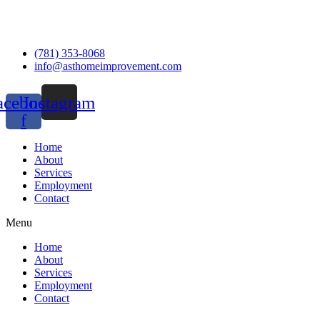
(781) 353-8068
info@asthomeimprovement.com
acebook-
Instagram
f
Home
About
Services
Employment
Contact
Menu
Home
About
Services
Employment
Contact