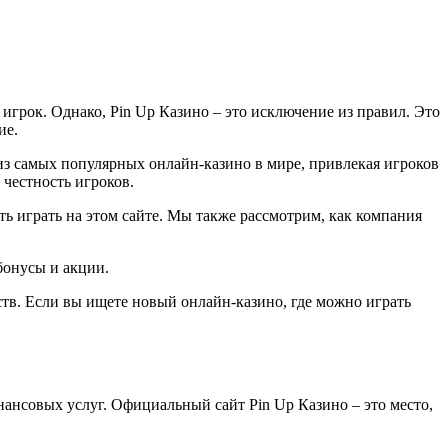
грок. Однако, Pin Up Казино – это исключение из правил. Это
ие.
 из самых популярных онлайн-казино в мире, привлекая игроков
 честность игроков.
ть играть на этом сайте. Мы также рассмотрим, как компания
бонусы и акции.
тв. Если вы ищете новый онлайн-казино, где можно играть
нансовых услуг. Официальный сайт Pin Up Казино – это место,