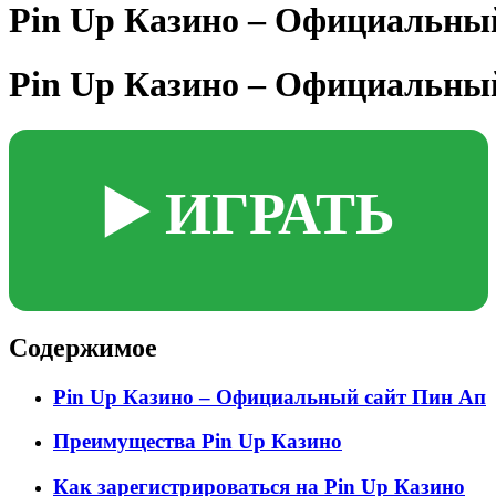
Pin Up Казино – Официальный 
Pin Up Казино – Официальный 
▶️ ИГРАТЬ
Содержимое
Pin Up Казино – Официальный сайт Пин Ап
Преимущества Pin Up Казино
Как зарегистрироваться на Pin Up Казино