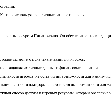
истрации.
 Казино, используя свои личные данные и пароль.
 к игровым ресурсам Пинап казино. Он обеспечивает конфиденци
оторые делают его привлекательным для игроков:
роков, защищая их личные данные и финансовые операции.
иальность игроков, не оставляя им возможности для манипуляци
функциональности платформы, не оставляя им возможности для м
ежный способ доступа к игровым ресурсам, который обеспечива