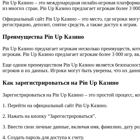
Pin Up Казино – это международная онлайн-игровая платформа,
из многих стран. Pin Up Казино предлагает игрокам более 3 000
Официальный сайт Pin Up Казино – это место, где игроки могу
регистрацию, депозит, снятие средств, а также доступ к играм.
Преимущества Pin Up Казино
Pin Up Казино предлагает игрокам несколько преимуществ, ко
игрокам. Pin Up Казино предлагает игрокам более 3 000 игр, вк
Еще одним преимуществом Pin Up Казино является безопасност
игроков и их данных. Игроки могут быть уверены, что их данн
Как зарегистрироваться на Pin Up Казино
Зарегистрироваться на Pin Up Казино – это простой процесс,
1. Перейти на официальный сайт Pin Up Казино.
2. Нажать на кнопку “Зарегистрироваться”.
3. Ввести свои личные данные, включая имя, фамилию, дату ро
4. Создать пароль для доступа к счету.