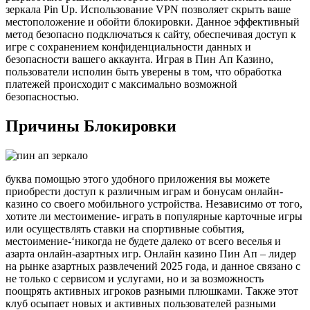
зеркала Pin Up. Использование VPN позволяет скрыть ваше
местоположение и обойти блокировки. Данное эффективный
метод безопасно подключаться к сайту, обеспечивая доступ к
игре с сохранением конфиденциальности данных и
безопасности вашего аккаунта. Играя в Пин Ап Казино,
пользователи исполин быть уверены в том, что обработка
платежей происходит с максимально возможной
безопасностью.
Причины Блокировки
буква помощью этого удобного приложения вы можете
приобрести доступ к различным играм и бонусам онлайн-
казино со своего мобильного устройства. Независимо от того,
хотите ли местоимение- играть в популярные карточные игры
или осуществлять ставки на спортивные события,
местоимение-‘никогда не будете далеко от всего веселья и
азарта онлайн-азартных игр. Онлайн казино Пин Ап – лидер
на рынке азартных развлечений 2025 года, и данное связано с
не только с сервисом и услугами, но и за возможность
поощрять активных игроков разными плюшками. Также этот
клуб осыпает новых и активных пользователей разными