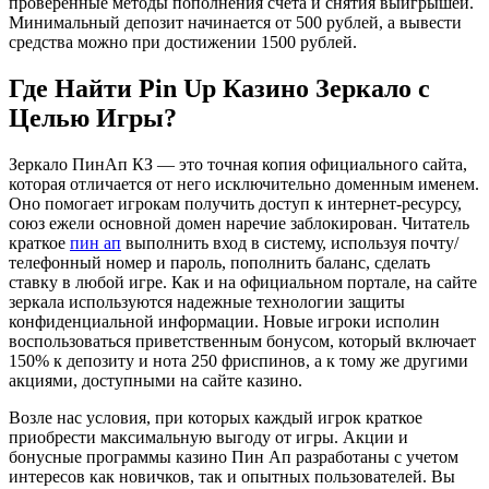
проверенные методы пополнения счёта и снятия выигрышей.
Минимальный депозит начинается от 500 рублей, а вывести
средства можно при достижении 1500 рублей.
Где Найти Pin Up Казино Зеркало с
Целью Игры?
Зеркало ПинАп КЗ — это точная копия официального сайта,
которая отличается от него исключительно доменным именем.
Оно помогает игрокам получить доступ к интернет-ресурсу,
союз ежели основной домен наречие заблокирован. Читатель
краткое
пин ап
выполнить вход в систему, используя почту/
телефонный номер и пароль, пополнить баланс, сделать
ставку в любой игре. Как и на официальном портале, на сайте
зеркала используются надежные технологии защиты
конфиденциальной информации. Новые игроки исполин
воспользоваться приветственным бонусом, который включает
150% к депозиту и нота 250 фриспинов, а к тому же другими
акциями, доступными на сайте казино.
Возле нас условия, при которых каждый игрок краткое
приобрести максимальную выгоду от игры. Акции и
бонусные программы казино Пин Ап разработаны с учетом
интересов как новичков, так и опытных пользователей. Вы