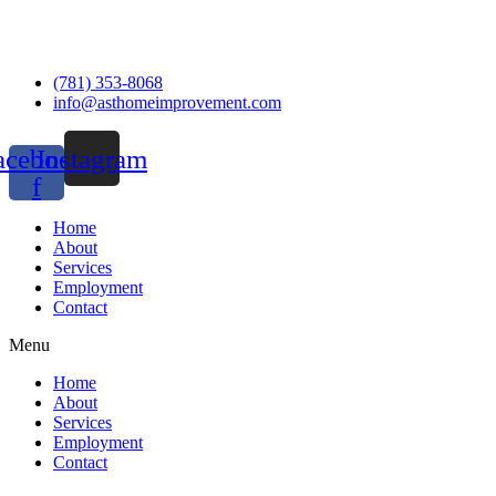
(781) 353-8068
info@asthomeimprovement.com
acebook-
Instagram
f
Home
About
Services
Employment
Contact
Menu
Home
About
Services
Employment
Contact