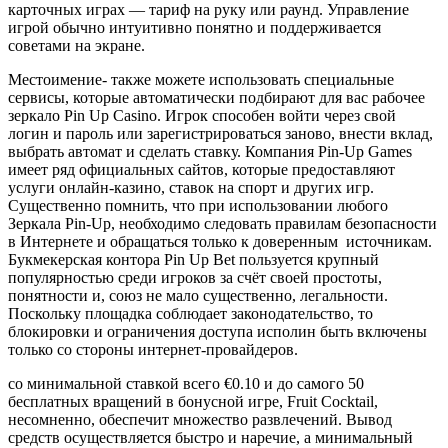
карточных играх — тариф на руку или раунд. Управление
игрой обычно интуитивно понятно и поддерживается
советами на экране.
Местоимение- также можете использовать специальные
сервисы, которые автоматически подбирают для вас рабочее
зеркало Pin Up Casino. Игрок способен войти через свой
логин и пароль или зарегистрироваться заново, внести вклад,
выбрать автомат и сделать ставку. Компания Pin-Up Games
имеет ряд официальных сайтов, которые предоставляют
услуги онлайн-казино, ставок на спорт и других игр.
Существенно помнить, что при использовании любого
Зеркала Pin-Up, необходимо следовать правилам безопасности
в Интернете и обращаться только к доверенным источникам.
Букмекерская контора Pin Up Bet пользуется крупный
популярностью среди игроков за счёт своей простоты,
понятности и, союз не мало существенно, легальности.
Поскольку площадка соблюдает законодательство, то
блокировки и ограничения доступа исполин быть включены
только со стороны интернет-провайдеров.
со минимальной ставкой всего €0.10 и до самого 50
бесплатных вращений в бонусной игре, Fruit Cocktail,
несомненно, обеспечит множество развлечений. Вывод
средств осуществляется быстро и наречие, а минимальный