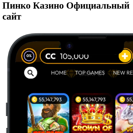
Пинко Казино Официальный
сайт