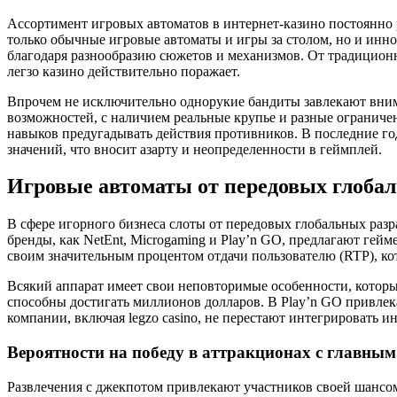
Ассортимент игровых автоматов в интернет-казино постоянно 
только обычные игровые автоматы и игры за столом, но и ин
благодаря разнообразию сюжетов и механизмов. От традицио
легзо казино действительно поражает.
Впрочем не исключительно однорукие бандиты завлекают внима
возможностей, с наличием реальные крупье и разные ограничен
навыков предугадывать действия противников. В последние го
значений, что вносит азарту и неопределенности в геймплей.
Игровые автоматы от передовых глоба
В сфере игорного бизнеса слоты от передовых глобальных раз
бренды, как NetEnt, Microgaming и Play’n GO, предлагают гей
своим значительным процентом отдачи пользователю (RTP), ко
Всякий аппарат имеет свои неповторимые особенности, котор
способны достигать миллионов долларов. В Play’n GO привлека
компании, включая legzo casino, не перестают интегрировать 
Вероятности на победу в аттракционах с главны
Развлечения с джекпотом привлекают участников своей шансом