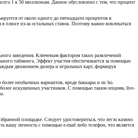
го 1 к 50 миллионам. Данное обусловлено с тем, что процент
ьируется от около одного до пятнадцати процентов в
я в плюсе из-за остальных ставок. Поэтому важно вовлекаться
льного заведения. Ключевым фактором таких развлечений
льного тайминга. Эффект участия обеспечивается за помощью
 каждым движением дилера и игральных карт, формируя
более необычных вариантов, вроде баккары и sic bo.
более искушенных участников. С помощью таким опциям, live-
ы.
збранной площадке. Следует удостовериться, что легзо казино
ь вашу личность с помощью e-mail либо телефон, что является