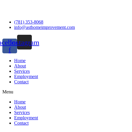
(781) 353-8068
info@asthomeimprovement.com
acebook-
Instagram
f
Home
About
Services
Employment
Contact
Menu
Home
About
Services
Employment
Contact