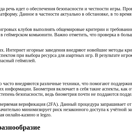
а речь идет о обеспечения безопасности и честности игры. Пров
атформу. Данное в частности актуально в обстановке, в то время
 игровых клубов выполнять общемировые критерии и требования
в геймерском комьюнити. Важно отметить, что проверка в больш
х. Интернет игорные заведения внедряют новейшие методы кри
ектом при выбора ресурса для азартных игр. В результате игро
опасный геймплей.
 часто внедряются различные техники, что помогают поддержив
 информации. Биометрия включает в себя такие аспекты, как о
тепень безопасности, ведь биометрия почти не поддаются подде
еряемая верификация (2FA). Данный процедура запрашивает от п
ачительно минимизирует риск незаконного доступа к учётной за
я онлайн-казино и legzo.
разнообразие