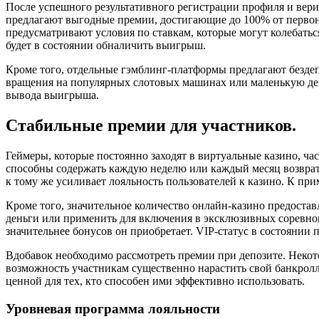
После успешного результативного регистрации профиля и вери
предлагают выгодные премии, достигающие до 100% от первона
предусматривают условия по ставкам, которые могут колебаться
будет в состоянии обналичить выигрыш.
Кроме того, отдельные гэмблинг-платформы предлагают бездеп
вращения на популярных слотовых машинах или маленькую ден
вывода выигрыша.
Стабильные премии для участников.
Геймеры, которые постоянно заходят в виртуальные казино, ч
способны содержать каждую неделю или каждый месяц возвраты
к тому же усиливает лояльность пользователей к казино. К пр
Кроме того, значительное количество онлайн-казино предоста
деньги или применить для включения в эксклюзивных соревнов
значительнее бонусов он приобретает. VIP-статус в состояни
Вдобавок необходимо рассмотреть премии при депозите. Некот
возможность участникам существенно нарастить свой банкролл
ценной для тех, кто способен ими эффективно использовать.
Уровневая программа лояльности