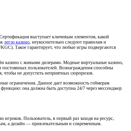
 Сертификация выступает ключевым элементом, какой
ак
легзо казино
, неукоснительно следуют правилам и
KGC). Такое гарантирует, что любые игры подвергаются
айн казино с живыми дилерами. Модные виртуальные казино,
 и постоянных пользователей. Вознаграждения способны
, чтобы не допустить неприятных сюрпризов.
ные ограничения. Данное дает возможность геймерам
 функцию: она должна быть доступна 24/7 через мессенджер
игроков. Пользователь, в первый раз заходя на ресурс,
ным, а дизайн — привлекательным и современным.