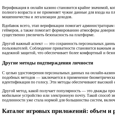
Верификация в онлайн казино становится крайне значимой, когд
полного возраста и не применяет чужие данные для входа на пл
мошенничества и легализации доходов.
Вдобавок всего, этап верификации помогает администраторам
геймеров, а также помогает формированию атмосферы доверия 
существенно увеличить безопасность на платформе.
Другой важный аспект — это сохранность персональных данны
пользователей. Соблюдение приватности становится важным асп
надежной защитой, что обеспечивает более комфортный и без
Другие методы подтверждения личности
С целью удостоверения персональных данных на онлайн-казино
подобных методов — заключается в применение биометрических
идентификация по голосу. Эти методы обеспечивают высокий с
Другой метод, какой получает популярность — это дважды пров
мобильное устройство или электронную почту. Такой способ зн
подлинности уже стала нормой для большинства систем, включа
Каталог игровых приложений: объем и 