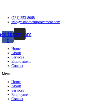
(781) 353-8068
info@asthomeimprovement.com
acebook-
Instagram
f
Home
About
Services
Employment
Contact
Menu
Home
About
Services
Employment
Contact