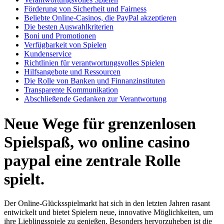
Förderung von Sicherheit und Fairness
Beliebte Online-Casinos, die PayPal akzeptieren
Die besten Auswahlkriterien
Boni und Promotionen
Verfügbarkeit von Spielen
Kundenservice
Richtlinien für verantwortungsvolles Spielen
Hilfsangebote und Ressourcen
Die Rolle von Banken und Finnanzinstituten
Transparente Kommunikation
Abschließende Gedanken zur Verantwortung
Neue Wege für grenzenlosen
Spielspaß, wo online casino
paypal eine zentrale Rolle
spielt.
Der Online-Glücksspielmarkt hat sich in den letzten Jahren rasant
entwickelt und bietet Spielern neue, innovative Möglichkeiten, um
ihre Lieblingsspiele zu genießen. Besonders hervorzuheben ist die