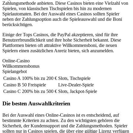
Zahlungsmethode anbieten. Diese Casinos bieten eine Vielzahl von
Spielen, von klassischen Tischspielen bis hin zu modernen
Spielautomaten. Bei der Auswahl eines Casinos sollten Spieler
neben der Zahlungsoption auch die Spieleauswahl und die Boni
berücksichtigen.
Einige der Tops Casinos, die PayPal akzeptieren, sind für ihre
Benutzerfreundlichkeit und ihre hohe Sicherheit bekannt. Diese
Plattformen bieten oft attraktive Willkommensboni, die neuen
Spielern einen zusätzlichen Anreiz bieten, sich anzumelden.
Online-Casino
Willkommensbonus
Spielangebot
Casino A
100% bis zu 200 €
Slots, Tischspiele
Casino B
50 Freispiele
Live-Dealer-Spiele
Casino C
200% bis zu 500 €
Slots, Jackpot-Spiele
Die besten Auswahlkriterien
Bei der Auswahl eines Online-Casinos ist es entscheidend, auf
bestimmte Kriterien zu achten. Zu den wichtigsten gehören die
Sicherheit, der Kundensupport und die Zahlungsmethoden. Spieler
sollten nur in Casinos spielen, die über eine gültige Lizenz verfügen