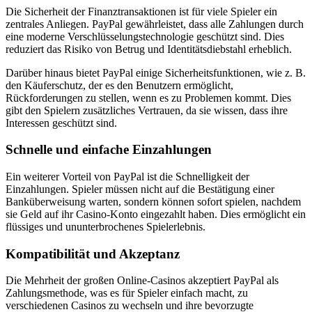
Die Sicherheit der Finanztransaktionen ist für viele Spieler ein
zentrales Anliegen. PayPal gewährleistet, dass alle Zahlungen durch
eine moderne Verschlüsselungstechnologie geschützt sind. Dies
reduziert das Risiko von Betrug und Identitätsdiebstahl erheblich.
Darüber hinaus bietet PayPal einige Sicherheitsfunktionen, wie z. B.
den Käuferschutz, der es den Benutzern ermöglicht,
Rückforderungen zu stellen, wenn es zu Problemen kommt. Dies
gibt den Spielern zusätzliches Vertrauen, da sie wissen, dass ihre
Interessen geschützt sind.
Schnelle und einfache Einzahlungen
Ein weiterer Vorteil von PayPal ist die Schnelligkeit der
Einzahlungen. Spieler müssen nicht auf die Bestätigung einer
Banküberweisung warten, sondern können sofort spielen, nachdem
sie Geld auf ihr Casino-Konto eingezahlt haben. Dies ermöglicht ein
flüssiges und ununterbrochenes Spielerlebnis.
Kompatibilität und Akzeptanz
Die Mehrheit der großen Online-Casinos akzeptiert PayPal als
Zahlungsmethode, was es für Spieler einfach macht, zu
verschiedenen Casinos zu wechseln und ihre bevorzugte