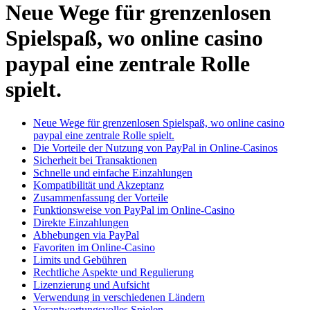
Neue Wege für grenzenlosen
Spielspaß, wo online casino
paypal eine zentrale Rolle
spielt.
Neue Wege für grenzenlosen Spielspaß, wo online casino
paypal eine zentrale Rolle spielt.
Die Vorteile der Nutzung von PayPal in Online-Casinos
Sicherheit bei Transaktionen
Schnelle und einfache Einzahlungen
Kompatibilität und Akzeptanz
Zusammenfassung der Vorteile
Funktionsweise von PayPal im Online-Casino
Direkte Einzahlungen
Abhebungen via PayPal
Favoriten im Online-Casino
Limits und Gebühren
Rechtliche Aspekte und Regulierung
Lizenzierung und Aufsicht
Verwendung in verschiedenen Ländern
Verantwortungsvolles Spielen