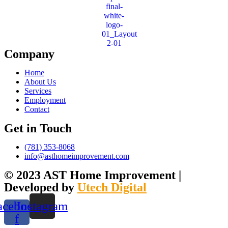
Company
Home
About Us
Services
Employment
Contact
Get in Touch
(781) 353-8068
info@asthomeimprovement.com
© 2023 AST Home Improvement |
Developed by
Utech Digital
acebook-
Instagram
f