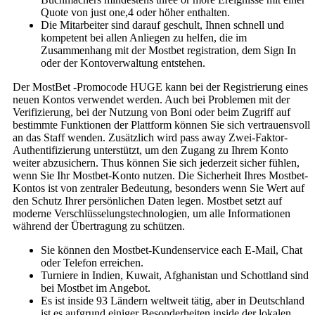
Quote von just one,4 oder höher enthalten.
Die Mitarbeiter sind darauf geschult, Ihnen schnell und
kompetent bei allen Anliegen zu helfen, die im
Zusammenhang mit der Mostbet registration, dem Sign In
oder der Kontoverwaltung entstehen.
Der MostBet -Promocode HUGE kann bei der Registrierung eines
neuen Kontos verwendet werden. Auch bei Problemen mit der
Verifizierung, bei der Nutzung von Boni oder beim Zugriff auf
bestimmte Funktionen der Plattform können Sie sich vertrauensvoll
an das Staff wenden. Zusätzlich wird pass away Zwei-Faktor-
Authentifizierung unterstützt, um den Zugang zu Ihrem Konto
weiter abzusichern. Thus können Sie sich jederzeit sicher fühlen,
wenn Sie Ihr Mostbet-Konto nutzen. Die Sicherheit Ihres Mostbet-
Kontos ist von zentraler Bedeutung, besonders wenn Sie Wert auf
den Schutz Ihrer persönlichen Daten legen. Mostbet setzt auf
moderne Verschlüsselungstechnologien, um alle Informationen
während der Übertragung zu schützen.
Sie können den Mostbet-Kundenservice each E-Mail, Chat
oder Telefon erreichen.
Turniere in Indien, Kuwait, Afghanistan und Schottland sind
bei Mostbet im Angebot.
Es ist inside 93 Ländern weltweit tätig, aber in Deutschland
ist es aufgrund einiger Besonderheiten inside der lokalen