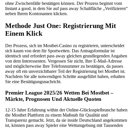
ohne Zwischenfälle bestätigen können. Der Prozess beginnt vom
Instant a good, in dem Sie auf pass away Schaltfläche „Verifizieren“
neben Ihrem Kontonamen klicken.
Methode Just One: Registrierung Mit
Einem Klick
Der Prozess, sich im Mostbet-Casino zu registrieren, unterscheidet
sich kaum von dem für Sportwetten. Das Antragsformular ist
identisch und erfordert pass away gleichen grundlegenden Angaben
von dem Interessenten. Vergessen Sie nicht, Ihre E-Mail-Adresse
und möglicherweise Ihre Telefonnummer zu bestätigen, da passes
away oft ein unverzichtbarer Teil der Registrierung bei Mostbet ist.
Nachdem Sie alle notwendigen Schritte ausgeführt haben, erhalten
Sie eine Bestätigungsnachricht.
Premier League 2025/26 Wetten Bei Mostbet –
Märkte, Prognosen Und Aktuelle Quoten
12-15 Jahre Erfahrung within der Online-Glücksspielbranche haben
die Mostbet Plattform zu einem Maßstab für Qualität und
Transparenz gemacht. Jetzt, da sie inside Deutschland angekommen
ist, können pass away Spieler eine Wettumgebung mit Tausenden