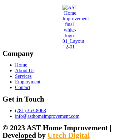
Company
Home
About Us
Services
Employment
Contact
Get in Touch
(781) 353-8068
info@asthomeimprovement.com
© 2023 AST Home Improvement |
Developed by
Utech Digital