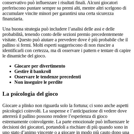
conservativo può influenzare i risultati finali. Alcuni giocatori
preferiscono puntare sempre su premi alti, mentre altri scelgono di
accumulare vincite minori per garantirsi una certa sicurezza
finanziaria.
Una buona strategia può includere l’analisi delle assi e delle
probabilità, tenendo conto delle sezioni premio precedentemente
visitate. Questo può aiutare a prevedere dove è più probabile che il
pallino si fermi. Molti esperti suggeriscono di non riuscire a
identificarli con certezza, ma di osservare i pattern e tentare di capire
le dinamiche del gioco.
Giocare per divertimento
Gestire il bankroll
Osservare le tendenze precedenti
Non inseguire le perdite
La psicologia del gioco
Giocare a plinko non riguarda solo la fortuna; ci sono anche aspetti
psicologici coinvolti. La suspense e l’anticipazione di vedere dove
atterrerà il pallino possono rendere l’esperienza di gioco
estremamente coinvolgente. La parte emozionale può influenzare le
decisioni dei giocatori, portandoli a rischiare di più quando sono in
uno stato d’animo vincente o a giocare in modo più cauto dopo una