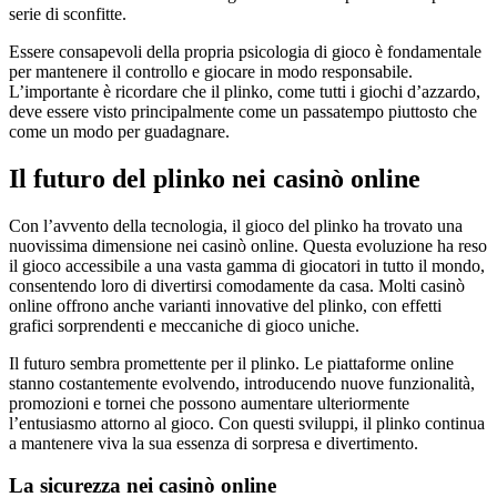
serie di sconfitte.
Essere consapevoli della propria psicologia di gioco è fondamentale
per mantenere il controllo e giocare in modo responsabile.
L’importante è ricordare che il plinko, come tutti i giochi d’azzardo,
deve essere visto principalmente come un passatempo piuttosto che
come un modo per guadagnare.
Il futuro del plinko nei casinò online
Con l’avvento della tecnologia, il gioco del plinko ha trovato una
nuovissima dimensione nei casinò online. Questa evoluzione ha reso
il gioco accessibile a una vasta gamma di giocatori in tutto il mondo,
consentendo loro di divertirsi comodamente da casa. Molti casinò
online offrono anche varianti innovative del plinko, con effetti
grafici sorprendenti e meccaniche di gioco uniche.
Il futuro sembra promettente per il plinko. Le piattaforme online
stanno costantemente evolvendo, introducendo nuove funzionalità,
promozioni e tornei che possono aumentare ulteriormente
l’entusiasmo attorno al gioco. Con questi sviluppi, il plinko continua
a mantenere viva la sua essenza di sorpresa e divertimento.
La sicurezza nei casinò online