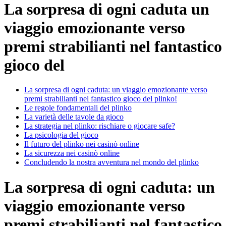
La sorpresa di ogni caduta un
viaggio emozionante verso
premi strabilianti nel fantastico
gioco del
La sorpresa di ogni caduta: un viaggio emozionante verso
premi strabilianti nel fantastico gioco del plinko!
Le regole fondamentali del plinko
La varietà delle tavole da gioco
La strategia nel plinko: rischiare o giocare safe?
La psicologia del gioco
Il futuro del plinko nei casinò online
La sicurezza nei casinò online
Concludendo la nostra avventura nel mondo del plinko
La sorpresa di ogni caduta: un
viaggio emozionante verso
premi strabilianti nel fantastico