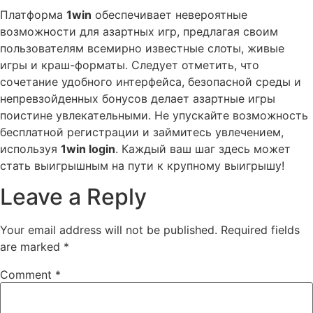
Платформа
1win
обеспечивает невероятные
возможности для азартных игр, предлагая своим
пользователям всемирно известные слоты, живые
игры и краш-форматы. Следует отметить, что
сочетание удобного интерфейса, безопасной среды и
непревзойденных бонусов делает азартные игры
поистине увлекательными. Не упускайте возможность
бесплатной регистрации и займитесь увлечением,
используя
1win login
. Каждый ваш шаг здесь может
стать выигрышным на пути к крупному выигрышу!
Leave a Reply
Your email address will not be published.
Required fields
are marked
*
Comment
*