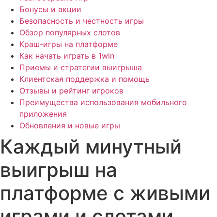
Бонусы и акции
Безопасность и честность игры
Обзор популярных слотов
Краш-игры на платформе
Как начать играть в 1win
Приемы и стратегии выигрыша
Клиентская поддержка и помощь
Отзывы и рейтинг игроков
Преимущества использования мобильного
приложения
Обновления и новые игры
Каждый минутный
выигрыш на
платформе с живыми
играми и слотами