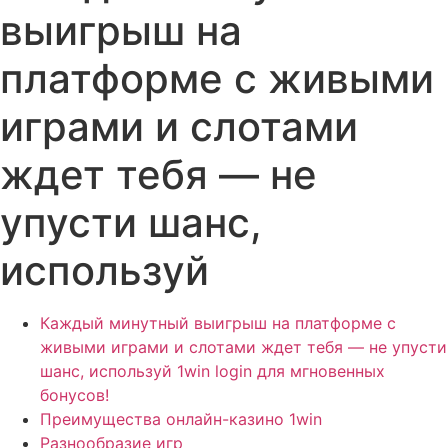
выигрыш на
платформе с живыми
играми и слотами
ждет тебя — не
упусти шанс,
используй
Каждый минутный выигрыш на платформе с
живыми играми и слотами ждет тебя — не упусти
шанс, используй 1win login для мгновенных
бонусов!
Преимущества онлайн-казино 1win
Разнообразие игр