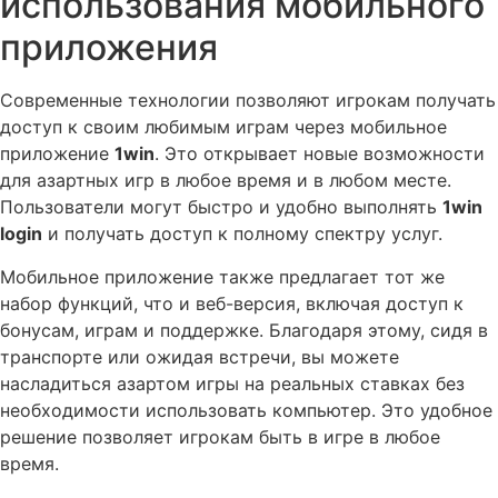
использования мобильного
приложения
Современные технологии позволяют игрокам получать
доступ к своим любимым играм через мобильное
приложение
1win
. Это открывает новые возможности
для азартных игр в любое время и в любом месте.
Пользователи могут быстро и удобно выполнять
1win
login
и получать доступ к полному спектру услуг.
Мобильное приложение также предлагает тот же
набор функций, что и веб-версия, включая доступ к
бонусам, играм и поддержке. Благодаря этому, сидя в
транспорте или ожидая встречи, вы можете
насладиться азартом игры на реальных ставках без
необходимости использовать компьютер. Это удобное
решение позволяет игрокам быть в игре в любое
время.