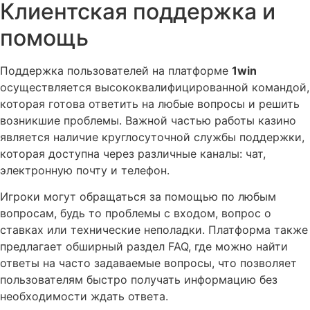
Клиентская поддержка и
помощь
Поддержка пользователей на платформе
1win
осуществляется высококвалифицированной командой,
которая готова ответить на любые вопросы и решить
возникшие проблемы. Важной частью работы казино
является наличие круглосуточной службы поддержки,
которая доступна через различные каналы: чат,
электронную почту и телефон.
Игроки могут обращаться за помощью по любым
вопросам, будь то проблемы с входом, вопрос о
ставках или технические неполадки. Платформа также
предлагает обширный раздел FAQ, где можно найти
ответы на часто задаваемые вопросы, что позволяет
пользователям быстро получать информацию без
необходимости ждать ответа.