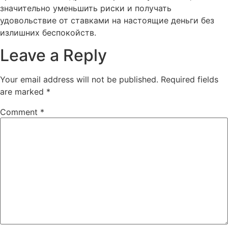
значительно уменьшить риски и получать
удовольствие от ставками на настоящие деньги без
излишних беспокойств.
Leave a Reply
Your email address will not be published.
Required fields
are marked
*
Comment
*