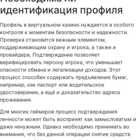
идентификация профиля
Профиль в виртуальном казино нуждается в особого
контроля к моментам безопасности и надежности.
Проверка становится важным элементом,
поддерживающим охрану и игрока, а также и
провайдера. Подтверждение позволяет
верифицировать персону игрока, что уменьшает
опасности обмана и легализации доходов. Этот
процесс способен содержать предъявление бумаг,
например, как паспорт или водительское
удостоверение, а ещё и доказательство адреса
проживания.
Для многих геймеров процесс подтверждения
личности может быть воспринят как замысловатым и
даже ненужным. Однако необходимо принимать во
внимание, что без данной операции снятие средств