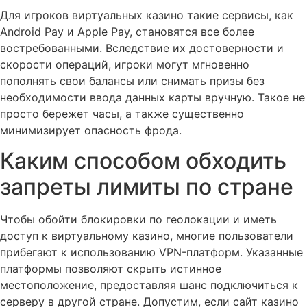
Для игроков виртуальных казино такие сервисы, как
Android Pay и Apple Pay, становятся все более
востребованными. Вследствие их достоверности и
скорости операций, игроки могут мгновенно
пополнять свои балансы или снимать призы без
необходимости ввода данных карты вручную. Такое не
просто бережет часы, а также существенно
минимизирует опасность фрода.
Каким способом обходить
запреты лимиты по стране
Чтобы обойти блокировки по геолокации и иметь
доступ к виртуальному казино, многие пользователи
прибегают к использованию VPN-платформ. Указанные
платформы позволяют скрыть истинное
местоположение, предоставляя шанс подключиться к
серверу в другой стране. Допустим, если сайт казино