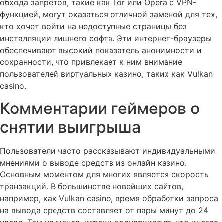
обхода запретов, такие как Tor или Opera с VPN-
функцией, могут оказаться отличной заменой для тех,
кто хочет войти на недоступные страницы без
инсталляции лишнего софта. Эти интернет-браузеры
обеспечивают высокий показатель анонимности и
сохранности, что привлекает к ним внимание
пользователей виртуальных казино, таких как Vulkan
casino.
Комментарии геймеров о
снятии выигрыша
Пользователи часто рассказывают индивидуальными
мнениями о выводе средств из онлайн казино.
Основным моментом для многих является скорость
транзакций. В большинстве новейших сайтов,
например, как Vulkan casino, время обработки запроса
на вывода средств составляет от пары минут до 24
часов. Тем не менее, игроки подчеркивают, что иногда