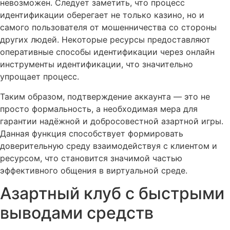
невозможен. Следует заметить, что процесс
идентификации оберегает не только казино, но и
самого пользователя от мошенничества со стороны
других людей. Некоторые ресурсы предоставляют
оперативные способы идентификации через онлайн
инструменты идентификации, что значительно
упрощает процесс.
Таким образом, подтверждение аккаунта — это не
просто формальность, а необходимая мера для
гарантии надёжной и добросовестной азартной игры.
Данная функция способствует формировать
доверительную среду взаимодействуя с клиентом и
ресурсом, что становится значимой частью
эффективного общения в виртуальной среде.
Азартный клуб с быстрыми
выводами средств