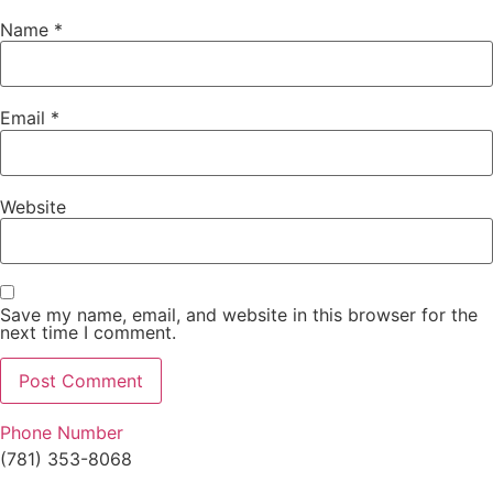
Name
*
Email
*
Website
Save my name, email, and website in this browser for the
next time I comment.
Phone Number
(781) 353-8068