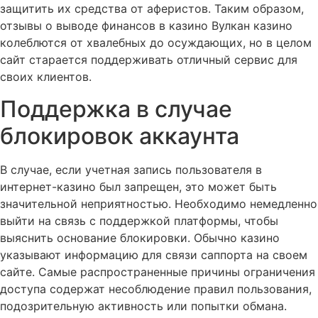
защитить их средства от аферистов. Таким образом,
отзывы о выводе финансов в казино Вулкан казино
колеблются от хвалебных до осуждающих, но в целом
сайт старается поддерживать отличный сервис для
своих клиентов.
Поддержка в случае
блокировок аккаунта
В случае, если учетная запись пользователя в
интернет-казино был запрещен, это может быть
значительной неприятностью. Необходимо немедленно
выйти на связь с поддержкой платформы, чтобы
выяснить основание блокировки. Обычно казино
указывают информацию для связи саппорта на своем
сайте. Самые распространенные причины ограничения
доступа содержат несоблюдение правил пользования,
подозрительную активность или попытки обмана.