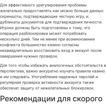
Для эффективного урегулирования проблемы
желательно предоставлять как можно больше данных:
скриншоты, подтверждающие честную игру, и
дубликаты документов для подтверждения личности.
Игроки должны быть подготовлены к тому, что
операция разблокировки может потребовать
несколько дней. Тем не менее при возникновении
конфликта большинство казино согласны
незамедлительно восстановить вход в аккаунт после
завершения нужных проверок.
Для того чтобы избежать аналогичных обстоятельств в
перспективе, важно аккуратно изучать правила казино
и им следовать. Употребление надежных паролей и
регулярная проверка активности аккаунта также
обеспечат защиту от нежелательных блокировок.
Рекомендации для скорого