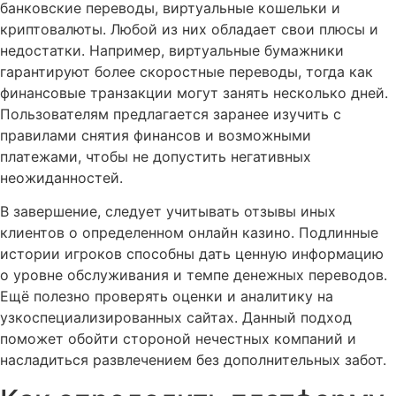
банковские переводы, виртуальные кошельки и
криптовалюты. Любой из них обладает свои плюсы и
недостатки. Например, виртуальные бумажники
гарантируют более скоростные переводы, тогда как
финансовые транзакции могут занять несколько дней.
Пользователям предлагается заранее изучить с
правилами снятия финансов и возможными
платежами, чтобы не допустить негативных
неожиданностей.
В завершение, следует учитывать отзывы иных
клиентов о определенном онлайн казино. Подлинные
истории игроков способны дать ценную информацию
о уровне обслуживания и темпе денежных переводов.
Ещё полезно проверять оценки и аналитику на
узкоспециализированных сайтах. Данный подход
поможет обойти стороной нечестных компаний и
насладиться развлечением без дополнительных забот.