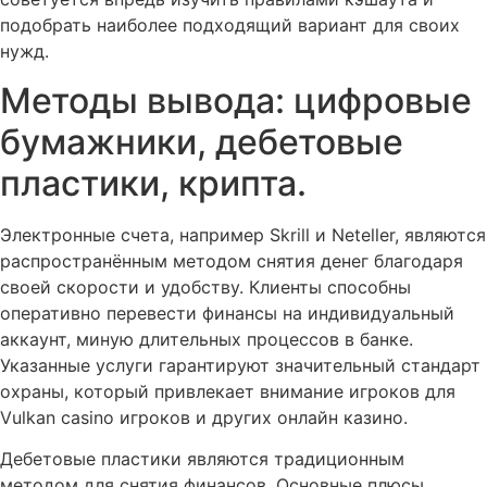
подобрать наиболее подходящий вариант для своих
нужд.
Методы вывода: цифровые
бумажники, дебетовые
пластики, крипта.
Электронные счета, например Skrill и Neteller, являются
распространённым методом снятия денег благодаря
своей скорости и удобству. Клиенты способны
оперативно перевести финансы на индивидуальный
аккаунт, миную длительных процессов в банке.
Указанные услуги гарантируют значительный стандарт
охраны, который привлекает внимание игроков для
Vulkan casino игроков и других онлайн казино.
Дебетовые пластики являются традиционным
методом для снятия финансов. Основные плюсы