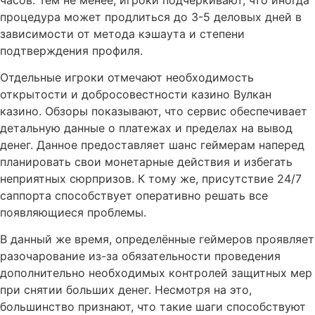
процедура может продлиться до 3-5 деловых дней в
зависимости от метода кэшаута и степени
подтверждения профиля.
Отдельные игроки отмечают необходимость
открытости и добросовестности казино Вулкан
казино. Обзоры показывают, что сервис обеспечивает
детальную данные о платежах и пределах на вывод
денег. Данное предоставляет шанс геймерам наперед
планировать свои монетарные действия и избегать
неприятных сюрпризов. К тому же, присутствие 24/7
саппорта способствует оперативно решать все
появляющиеся проблемы.
В данный же время, определённые геймеров проявляет
разочарование из-за обязательности проведения
дополнительно необходимых контролей защитных мер
при снятии больших денег. Несмотря на это,
большинство признают, что такие шаги способствуют