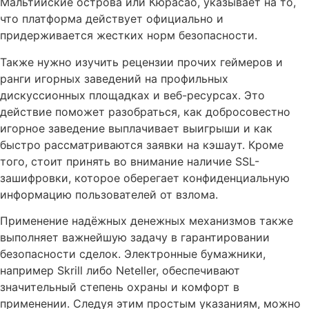
Мальтийские острова или Кюрасао, указывает на то,
что платформа действует официально и
придерживается жестких норм безопасности.
Также нужно изучить рецензии прочих геймеров и
ранги игорных заведений на профильных
дискуссионных площадках и веб-ресурсах. Это
действие поможет разобраться, как добросовестно
игорное заведение выплачивает выигрыши и как
быстро рассматриваются заявки на кэшаут. Кроме
того, стоит принять во внимание наличие SSL-
зашифровки, которое оберегает конфиденциальную
информацию пользователей от взлома.
Применение надёжных денежных механизмов также
выполняет важнейшую задачу в гарантировании
безопасности сделок. Электронные бумажники,
например Skrill либо Neteller, обеспечивают
значительный степень охраны и комфорт в
применении. Следуя этим простым указаниям, можно