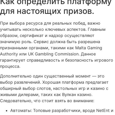
Как определить платформу
для настоящих призов.
При выбора ресурса для реальных побед, важно
учитывать несколько ключевых аспектов. Главным
образом, сертификат и надзор осуществляют
значимую роль. Сервис должна быть разрешена
признанными органами, такими как Malta Gaming
Authority или UK Gambling Commission. Данное
гарантирует справедливость и безопасность игрового
процесса.
Дополнительно один существенный момент — это
выбор развлечений. Хорошая платформа предлагает
обширный выбор слотов, настольных игр и казино с
живыми дилерами, таких как Вулкан казино.
Следовательно, что стоит взять во внимание:
Автоматы: Топовые разработчики, вроде NetEnt и