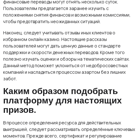
финансовые переводы могут отнять несколько суток.
Пользователям предлагается заранее изучить с
положениями снятия финансов и возможными комиссиями,
чтобы предотвратить неожиданных ситуаций.
Наконец, следует учитывать отзывы иных клиентов о
избранном онлайн казино. Настоящие рассказы
пользователей могут дать ценную данные о стандарте
поддержки и скорости денежных переводов. Кроме того
полезно изучать оценки и обзоры на тематических сайтах.
Данный метод поможет уклониться от недобросовестных
компаний и насладиться процессом азартом без лишних
забот.
Каким образом подобрать
платформу для настоящих
призов.
В процессе определения ресурса для действительных
выигрышей, следует рассматривать определённые ключевых
моментов. Прежде всего, сертификат и регулирование