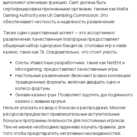
выполняют ключевую функцию. Сайт должна быть
сертифицирована признанными органами, такими как Malta
Gaming Authority или UK Gambling Commission. Это
обеспечивает честность и надежность развлечений.
Также один существенный аспект — это ассортимент
развлечений. Качественная платформа предоставляет
обширный набор одноруких бандитов, столовых игр и лайв-
казино, таких как 7k. Следовательно, что стоит учесть:
Слоты: Известные разработчики, такие как NetEnt и
Microgaming, предоставляют качественные игры.
Настольные развлечения: Включают в свою коллекцию
традиционные форматы, включая двадцать одно и
колесо фортуны.
Онлайн казино-рум: Позволяет ощутить дух подлинного
казино с живыми крупье.
Нельзя упускать из виду о бонусах и распродажах. Многие
ресурсов предлагают привлекательные вступительные
бонусы и программы лояльности для постоянных игроков.
Тем не менее необходимо вдумчиво изучать правила, для
того чтобы предотвратить негативных неожиданностей.