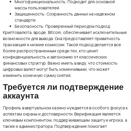
Многофункциональность: Подходит для основной
массы пользователей.
Защищенность: Сохранность данных на надежном
стандарте.
Безопасность: Проверенный периодом подход.
Криптовалюта, вроде, Bitcoin, обеспечивает исключительные
возможности для вывода. Она предоставляет приватность
транзакций и низкие комиссии. Такой подход делается все
более распространенным среди тех, кто ценит
конфиденциальность и автономию от классических
финансовых структур. Важно иметь в виду, что стоимость
цифровых валют могут быть изменчивыми, что может
изменить конечную сумму снятия.
Требуется ли подтверждение
аккаунта
Профиль в виртуальном казино нуждается в особого фокуса к
аспектам охраны и достоверности. Верификация является
ключевым компонентом, поддерживающим защиту и игрока, а
также и администратора. Подтверждение помогает