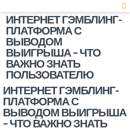
ИНТЕРНЕТ ГЭМБЛИНГ-
ПЛАТФОРМА С
ВЫВОДОМ
ВЫИГРЫША – ЧТО
ВАЖНО ЗНАТЬ
ПОЛЬЗОВАТЕЛЮ
ИНТЕРНЕТ ГЭМБЛИНГ-
ПЛАТФОРМА С
ВЫВОДОМ ВЫИГРЫША
– ЧТО ВАЖНО ЗНАТЬ