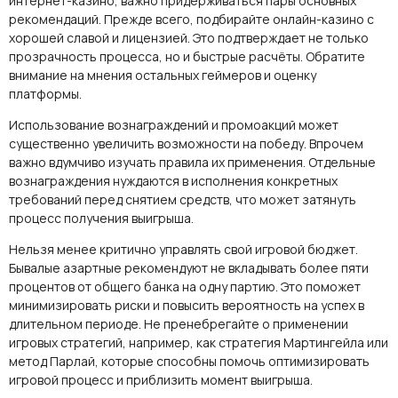
интернет-казино, важно придерживаться пары основных
рекомендаций. Прежде всего, подбирайте онлайн-казино с
хорошей славой и лицензией. Это подтверждает не только
прозрачность процесса, но и быстрые расчёты. Обратите
внимание на мнения остальных геймеров и оценку
платформы.
Использование вознаграждений и промоакций может
существенно увеличить возможности на победу. Впрочем
важно вдумчиво изучать правила их применения. Отдельные
вознаграждения нуждаются в исполнения конкретных
требований перед снятием средств, что может затянуть
процесс получения выигрыша.
Нельзя менее критично управлять свой игровой бюджет.
Бывалые азартные рекомендуют не вкладывать более пяти
процентов от общего банка на одну партию. Это поможет
минимизировать риски и повысить вероятность на успех в
длительном периоде. Не пренебрегайте о применении
игровых стратегий, например, как стратегия Мартингейла или
метод Парлай, которые способны помочь оптимизировать
игровой процесс и приблизить момент выигрыша.