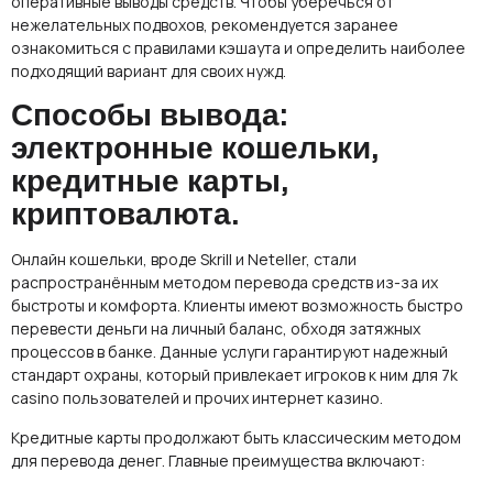
оперативные выводы средств. Чтобы уберечься от
нежелательных подвохов, рекомендуется заранее
ознакомиться с правилами кэшаута и определить наиболее
подходящий вариант для своих нужд.
Способы вывода:
электронные кошельки,
кредитные карты,
криптовалюта.
Онлайн кошельки, вроде Skrill и Neteller, стали
распространённым методом перевода средств из-за их
быстроты и комфорта. Клиенты имеют возможность быстро
перевести деньги на личный баланс, обходя затяжных
процессов в банке. Данные услуги гарантируют надежный
стандарт охраны, который привлекает игроков к ним для 7k
casino пользователей и прочих интернет казино.
Кредитные карты продолжают быть классическим методом
для перевода денег. Главные преимущества включают: