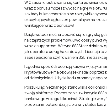
W Czasie rejestrowania się konta powinieneś 
wraz z bonusu możesz wydać na grę w sloty, ru
zakłady bukmacherskie albo rozrywki kasynowe
ekscytujących ogłoszeń powitalnych na rzecz n
wynikające wraz z bonusów!
Dzięki wstecz można cieszyć się rozgrywką gdz
najczęstszych problemów. Owo dobry punkt wyj
wraz z supportem. Witryna 888Starz działa w o
jak operatora usług hazardowych. Licencja ta z
zabezpieczone szyfrowaniem SSL i nie zaakce
I zgodnie spośród recenzją kasyna w języku n
kryptowalutowe ma obowiązek nadal poprzez kil
od dziesięcioleci. Użycie kodu promocyjnego p
Poszukując nieznanego stanowiska do konsol i
swoją platformę. Proces zapisu w kasynie 888
bankowego w ciągu kilku minut. Strategie wery
przepisami, potwierdzając prawny status kasyn