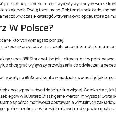
być potrzebna przed zleceniem wypłaty wygranych wraz z kont
ierdzających Twoją tożsamość. Tok ten nie należy do zagma
 meczów w czasie katalogów trwania owo opcja, która zajmuj
rz W Polsce?
ź dane, których wymagasz poniżej.
 możesz skorzystać wraz z czatu przez internet, formularza r
 na rzecz 888Starz bet, bo ich aplikacja jest w pełni pewna.
róży lub chcą grać wyjąwszy przywiązania do odwiedzenia pecet
nać wpłaty na 888Starz konto w niedzielę, wpłacając jakie m
ek obok wpłacie dwadzieścia zł lub więcej. Całokształt, jak 
rzebiegów w 888starz Crash game Aviator. Im wyższa kwota 
pularne spośród możliwości obstawiania wirtualnych zakład
jduje się dużo lig spośród wielu różnych rodzajów komputeró