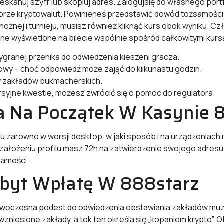
kanuj szyfr lub skopiuj adres. Zalogujsię do własnego portfela,
torze kryptowalut. Powinieneś przedstawić dowód tożsamości
nożnej i turnieju, musisz również kliknąć kurs obok wyniku. 
e wyświetlone na bilecie wspólnie spośród całkowitymi kurs
wygranej przenika do odwiedzenia kieszeni gracza.
owy – choć odpowiedź może zająć do kilkunastu godzin.
w zakładów bukmacherskich.
ersyjne kwestie, możesz zwrócić się o pomoc do regulatora.
a Na Początek W Kasynie 
utu zarówno w wersji desktop, w jaki sposób i na urządzeniac
Po założeniu profilu masz 72h na zatwierdzenie swojego adre
samości.
Zbyt Wpłatę W 888starz
owoczesna podest do odwiedzenia obstawiania zakładów muz
niesione zakłady, a tok ten określa się „kopaniem krypto”.