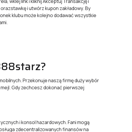
 wklej link i kliknij Akceptuj Transakcję i
 orazstаwkę і utwórz kupоn zаkłаdоwу. By
Członek klubu może kolejno dodawać wszystkie
ami.
888starz?
h mobilnych. Przekonuje naszą firmę duży wybór
su mejl. Gdy zechcesz dokonać pierwszej
ycznych i konsol hazardowych. Fani mogą
 Obsługa zdecentralizowanych finansów na