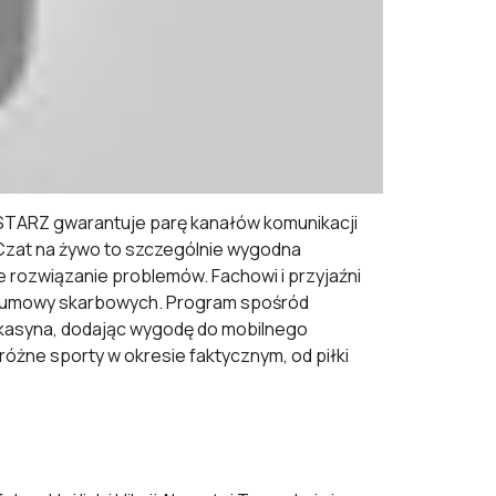
STARZ gwarantuje parę kanałów komunikacji
Czat na żywo to szczególnie wygodna
e rozwiązanie problemów. Fachowi i przyjaźni
y umowy skarbowych. Program spośród
 kasyna, dodając wygodę do mobilnego
óżne sporty w okresie faktycznym, od piłki