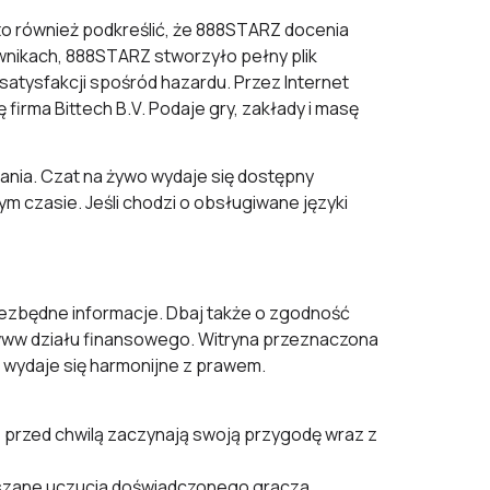
o również podkreślić, że 888STARZ docenia
wnikach, 888STARZ stworzyło pełny plik
satysfakcji spośród hazardu. Przez Internet
irma Bittech B.V. Podaje gry, zakłady i masę
ania. Czat na żywo wydaje się dostępny
m czasie. Jeśli chodzi o obsługiwane języki
niezbędne informacje. Dbaj także o zgodność
 www działu finansowego. Witryna przeznaczona
 wydaje się harmonijne z prawem.
e przed chwilą zaczynają swoją przygodę wraz z
eszane uczucia doświadczonego gracza.