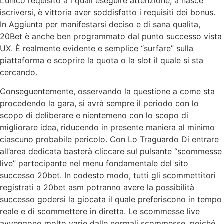
L’unico requisito a i quali eseguire attenzione, a nasce
iscriversi, è vittoria aver soddisfatto i requisiti dei bonus.
In Aggiunta per manifestarsi deciso e di sana qualita,
20Bet è anche ben programmato dal punto successo vista
UX. È realmente evidente e semplice “surfare” sulla
piattaforma e scoprire la quota o la slot il quale si sta
cercando.
Conseguentemente, osservando la questione a come sta
procedendo la gara, si avrà sempre il periodo con lo
scopo di deliberare e nientemeno con lo scopo di
migliorare idea, riducendo in presente maniera al minimo
ciascuno probabile pericolo. Con Lo Traguardo Di entrare
all’area dedicata basterà cliccare sul pulsante “scommesse
live” partecipante nel menu fondamentale del sito
successo 20bet. In codesto modo, tutti gli scommettitori
registrati a 20bet asm potranno avere la possibilità
successo godersi la giocata il quale preferiscono in tempo
reale e di scommettere in diretta. Le scommesse live
avvengono molto varie dalle normali scommesse, poiché