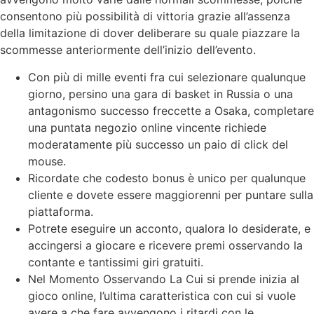
consentono più possibilità di vittoria grazie all’assenza
della limitazione di dover deliberare su quale piazzare la
scommesse anteriormente dell’inizio dell’evento.
Con più di mille eventi fra cui selezionare qualunque
giorno, persino una gara di basket in Russia o una
antagonismo successo freccette a Osaka, completare
una puntata negozio online vincente richiede
moderatamente più successo un paio di click del
mouse.
Ricordate che codesto bonus è unico per qualunque
cliente e dovete essere maggiorenni per puntare sulla
piattaforma.
Potrete eseguire un acconto, qualora lo desiderate, e
accingersi a giocare e ricevere premi osservando la
contante e tantissimi giri gratuiti.
Nel Momento Osservando La Cui si prende inizia al
gioco online, l’ultima caratteristica con cui si vuole
avere a che fare avvengono i ritardi con le