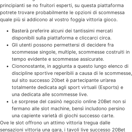
principianti se no fruitori esperti, su questa piattaforma
potrete trovare probabilmente le opzioni di scommessa
quale più si addicono al vostro foggia vittoria gioco.
Basterà preferire alcuni dei tantissimi mercati
disponibili sulla piattaforma e cliccarci circa.
Gli utenti possono permettersi di decidere fra
scommesse singole, multiple, scommesse costruiti in
tempo evidente e scommesse assicurate.
Ciononostante, in aggiunta a questo lungo elenco di
discipline sportive reperibili a causa di le scommesse,
sul sito successo 20bet è partecipante un’area
totalmente dedicata agli sport virtuali (Esports) e
una dedicata alle scommesse live.
Le sorprese del casinò negozio online 20Bet non si
fermano alle slot machine, bensì includono persino
una capiente varietà di giochi successo carte.
Ove le slot offrono un attimo vittoria tregua dalle
sensazioni vittoria una gara, i tavoli live successo 20Bet