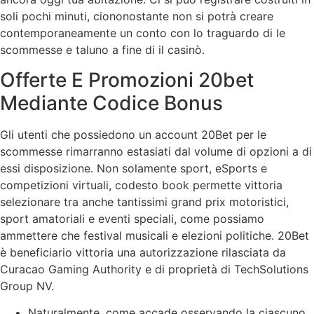
soli pochi minuti, ciononostante non si potrà creare
contemporaneamente un conto con lo traguardo di le
scommesse e taluno a fine di il casinò.
Offerte E Promozioni 20bet
Mediante Codice Bonus
Gli utenti che possiedono un account 20Bet per le
scommesse rimarranno estasiati dal volume di opzioni a di
essi disposizione. Non solamente sport, eSports e
competizioni virtuali, codesto book permette vittoria
selezionare tra anche tantissimi grand prix motoristici,
sport amatoriali e eventi speciali, come possiamo
ammettere che festival musicali e elezioni politiche. 20Bet
è beneficiario vittoria una autorizzazione rilasciata da
Curacao Gaming Authority e di proprietà di TechSolutions
Group NV.
Naturalmente, come accade osservando la ciascuno