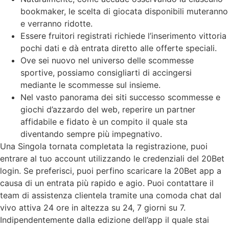
bookmaker, le scelta di giocata disponibili muteranno
e verranno ridotte.
Essere fruitori registrati richiede l’inserimento vittoria
pochi dati e dà entrata diretto alle offerte speciali.
Ove sei nuovo nel universo delle scommesse
sportive, possiamo consigliarti di accingersi
mediante le scommesse sul insieme.
Nel vasto panorama dei siti successo scommesse e
giochi d’azzardo del web, reperire un partner
affidabile e fidato è un compito il quale sta
diventando sempre più impegnativo.
Una Singola tornata completata la registrazione, puoi
entrare al tuo account utilizzando le credenziali del 20Bet
login. Se preferisci, puoi perfino scaricare la 20Bet app a
causa di un entrata più rapido e agio. Puoi contattare il
team di assistenza clientela tramite una comoda chat dal
vivo attiva 24 ore in altezza su 24, 7 giorni su 7.
Indipendentemente dalla edizione dell’app il quale stai