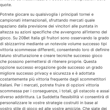
quote.
Potrete giocare su qualsivoglia i principali tornei e
campionati internazionali, sfruttando mercati quale
spaziano dalla previsione dei vincitori alle puntata in
altezza su azioni specifiche che avvengono all’interno del
gioco. Su 20Bet Italia gli fruitori sono osservando la grado
di sbizzarrirsi mediante un notevole volume successo tipi
vittoria scommesse differenti, consentendo loro di definire
taluno strutturazione e creare tecniche successo gioco
che possono permettersi di ritenere proprie. Questa
opzione successo erogazione gode successo un grado
migliore successo privacy e sicurezza e è adottata
costantemente più vittoria frequente dagli scommettitori
italiani. Per i mercati, potrete fruire di opzioni vittoria
scommessa per i conseguenze, i totali, gli ostacolo e assai
diverso addirittura. La Suddetta flessibilità vi consentirà di
personalizzare le vostre strategie costruiti in base al
vostro stile di gioco ed alle vostre amicizie. Che siate dei