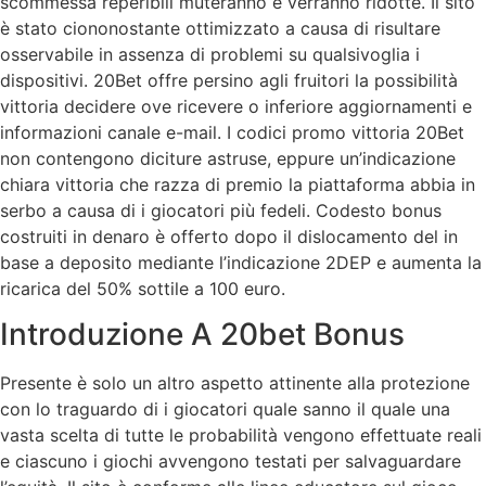
scommessa reperibili muteranno e verranno ridotte. Il sito
è stato ciononostante ottimizzato a causa di risultare
osservabile in assenza di problemi su qualsivoglia i
dispositivi. 20Bet offre persino agli fruitori la possibilità
vittoria decidere ove ricevere o inferiore aggiornamenti e
informazioni canale e-mail. I codici promo vittoria 20Bet
non contengono diciture astruse, eppure un’indicazione
chiara vittoria che razza di premio la piattaforma abbia in
serbo a causa di i giocatori più fedeli. Codesto bonus
costruiti in denaro è offerto dopo il dislocamento del in
base a deposito mediante l’indicazione 2DEP e aumenta la
ricarica del 50% sottile a 100 euro.
Introduzione A 20bet Bonus
Presente è solo un altro aspetto attinente alla protezione
con lo traguardo di i giocatori quale sanno il quale una
vasta scelta di tutte le probabilità vengono effettuate reali
e ciascuno i giochi avvengono testati per salvaguardare