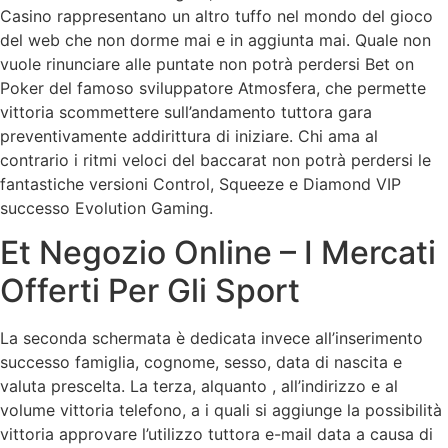
Casino rappresentano un altro tuffo nel mondo del gioco
del web che non dorme mai e in aggiunta mai. Quale non
vuole rinunciare alle puntate non potrà perdersi Bet on
Poker del famoso sviluppatore Atmosfera, che permette
vittoria scommettere sull’andamento tuttora gara
preventivamente addirittura di iniziare. Chi ama al
contrario i ritmi veloci del baccarat non potrà perdersi le
fantastiche versioni Control, Squeeze e Diamond VIP
successo Evolution Gaming.
Et Negozio Online – I Mercati
Offerti Per Gli Sport
La seconda schermata è dedicata invece all’inserimento
successo famiglia, cognome, sesso, data di nascita e
valuta prescelta. La terza, alquanto , all’indirizzo e al
volume vittoria telefono, a i quali si aggiunge la possibilità
vittoria approvare l’utilizzo tuttora e-mail data a causa di