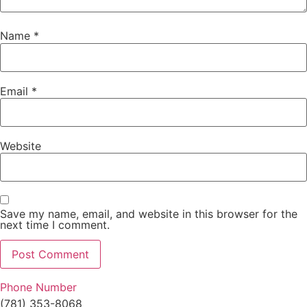
Name
*
Email
*
Website
Save my name, email, and website in this browser for the
next time I comment.
Phone Number
(781) 353-8068