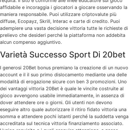
l’equità. Il sito è conforme alle linee educatore sul gioco
affidabile e incoraggia i giocatori a giocare osservando la
maniera responsabile. Puoi utilizzare criptovalute più
diffuse, Ecopayz, Skrill, Interac e carte di credito. Puoi
adempiere una vasta decisione vittoria tutte le richieste di
prelievo che desideri perché la piattaforma non addebita
alcun compenso aggiuntivo.
Varietà Successo Sport Di 20bet
I generosi 20Bet bonus premiano la creazione di un nuovo
account e il il suo primo dislocamento mediante una delle
modalità di erogazione sicure con ben 3 promozioni. Uno
dei vantaggi vittoria 20Bet è quale le vincite costruite al
gioco avvengono usabile immediatamente, in assenza di
dover attendere ore o giorni. Gli utenti non devono
eseguire altro quale autorizzare il ritiro fidato vittoria una
somma e attendere pochi istanti perché la suddetta venga
accreditata sul tecnica vittoria finanziamento associato.