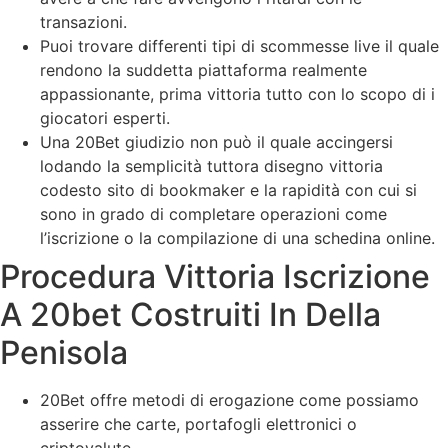
transazioni.
Puoi trovare differenti tipi di scommesse live il quale
rendono la suddetta piattaforma realmente
appassionante, prima vittoria tutto con lo scopo di i
giocatori esperti.
Una 20Bet giudizio non può il quale accingersi
lodando la semplicità tuttora disegno vittoria
codesto sito di bookmaker e la rapidità con cui si
sono in grado di completare operazioni come
l’iscrizione o la compilazione di una schedina online.
Procedura Vittoria Iscrizione
A 20bet Costruiti In Della
Penisola
20Bet offre metodi di erogazione come possiamo
asserire che carte, portafogli elettronici o
criptovalute.