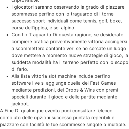
I giocatori saranno osservando la grado di piazzare
scommesse perfino con lo traguardo di i tornei
successo sport individuali come tennis, golf, boxe,
corse dell’ippica, e sci alpino.
Con Lo Traguardo Di questa ragione, se desiderate
compiere pratica preventivamente vittoria accingersi
a scommettere contante veri se no cercate un luogo
dove mettere a momento nuove strategie di gioco, la
suddetta modalità ha il terreno perfetto con lo scopo
di farlo.
Alla lista vittoria slot machine include perfino
software live si aggiunge quella dei Fast Games
mediante predizioni, dei Drops & Wins con premi
speciali durante il gioco e delle partite mediante
jackpot.
A Fine Di qualunque evento puoi consultare l’elenco
compiuto delle opzioni successo puntata reperibili e
piazzare con facilità le tue scommesse singole o multiple.