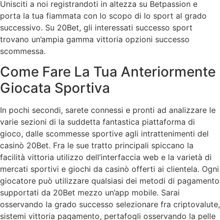
Unisciti a noi registrandoti in altezza su Betpassion e
porta la tua fiammata con lo scopo di lo sport al grado
successivo. Su 20Bet, gli interessati successo sport
trovano un’ampia gamma vittoria opzioni successo
scommessa.
Come Fare La Tua Anteriormente
Giocata Sportiva
In pochi secondi, sarete connessi e pronti ad analizzare le
varie sezioni di la suddetta fantastica piattaforma di
gioco, dalle scommesse sportive agli intrattenimenti del
casinò 20Bet. Fra le sue tratto principali spiccano la
facilità vittoria utilizzo dell’interfaccia web e la varietà di
mercati sportivi e giochi da casinò offerti ai clientela. Ogni
giocatore può utilizzare qualsiasi dei metodi di pagamento
supportati da 20Bet mezzo un’app mobile. Sarai
osservando la grado successo selezionare fra criptovalute,
sistemi vittoria pagamento, pertafogli osservando la pelle