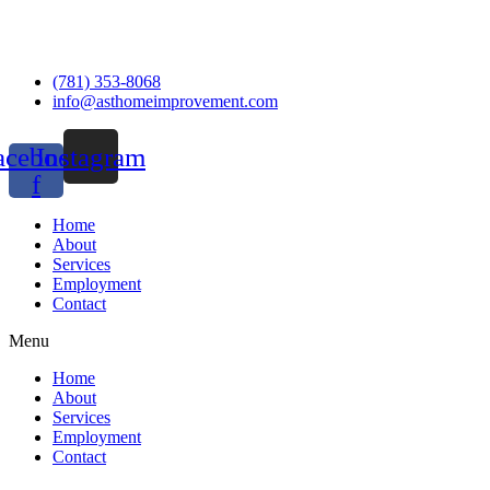
(781) 353-8068
info@asthomeimprovement.com
acebook-
Instagram
f
Home
About
Services
Employment
Contact
Menu
Home
About
Services
Employment
Contact