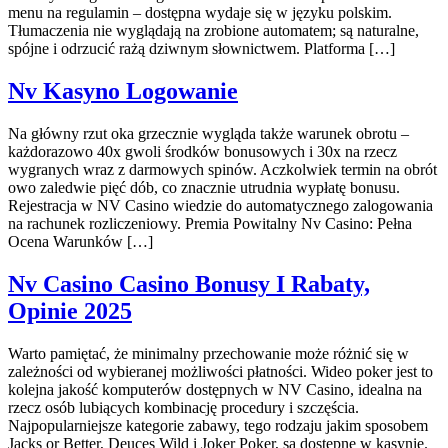
menu na regulamin – dostępna wydaje się w języku polskim.
Tłumaczenia nie wyglądają na zrobione automatem; są naturalne,
spójne i odrzucić rażą dziwnym słownictwem. Platforma […]
Nv Kasyno Logowanie
Na główny rzut oka grzecznie wygląda także warunek obrotu –
każdorazowo 40x gwoli środków bonusowych i 30x na rzecz
wygranych wraz z darmowych spinów. Aczkolwiek termin na obrót
owo zaledwie pięć dób, co znacznie utrudnia wypłatę bonusu.
Rejestracja w NV Casino wiedzie do automatycznego zalogowania
na rachunek rozliczeniowy. Premia Powitalny Nv Casino: Pełna
Ocena Warunków […]
Nv Casino Casino Bonusy I Rabaty,
Opinie 2025
Warto pamiętać, że minimalny przechowanie może różnić się w
zależności od wybieranej możliwości płatności. Wideo poker jest to
kolejna jakość komputerów dostępnych w NV Casino, idealna na
rzecz osób lubiących kombinację procedury i szczęścia.
Najpopularniejsze kategorie zabawy, tego rodzaju jakim sposobem
Jacks or Better, Deuces Wild i Joker Poker, są dostępne w kasynie.