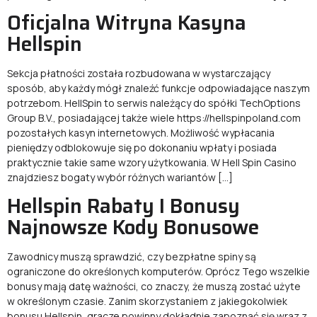
Oficjalna Witryna Kasyna
Hellspin
Sekcja płatności została rozbudowana w wystarczający
sposób, aby każdy mógł znaleźć funkcje odpowiadające naszym
potrzebom. HellSpin to serwis należący do spółki TechOptions
Group B.V., posiadającej także wiele https://hellspinpoland.com
pozostałych kasyn internetowych. Możliwość wypłacania
pieniędzy odblokowuje się po dokonaniu wpłaty i posiada
praktycznie takie same wzory użytkowania. W Hell Spin Casino
znajdziesz bogaty wybór różnych wariantów […]
Hellspin Rabaty I Bonusy
Najnowsze Kody Bonusowe
Zawodnicy muszą sprawdzić, czy bezpłatne spiny są
ograniczone do określonych komputerów. Oprócz Tego wszelkie
bonusy mają datę ważności, co znaczy, że muszą zostać użyte
w określonym czasie. Zanim skorzystaniem z jakiegokolwiek
bonusu Hellspin, gracze powinny dokładnie zapoznać się wraz z