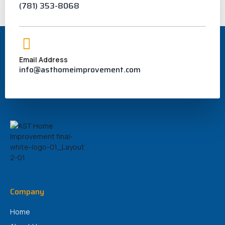
(781) 353-8068
←
older
Email Address
info@asthomeimprovement.com
Company
Home