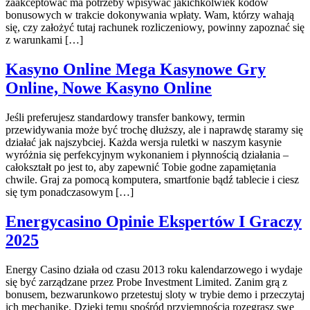
zaakceptować ma potrzeby wpisywać jakichkolwiek kodów
bonusowych w trakcie dokonywania wpłaty. Wam, którzy wahają
się, czy założyć tutaj rachunek rozliczeniowy, powinny zapoznać się
z warunkami […]
Kasyno Online Mega Kasynowe Gry
Online, Nowe Kasyno Online
Jeśli preferujesz standardowy transfer bankowy, termin
przewidywania może być trochę dłuższy, ale i naprawdę staramy się
działać jak najszybciej. Każda wersja ruletki w naszym kasynie
wyróżnia się perfekcyjnym wykonaniem i płynnością działania –
całokształt po jest to, aby zapewnić Tobie godne zapamiętania
chwile. Graj za pomocą komputera, smartfonie bądź tablecie i ciesz
się tym ponadczasowym […]
Energycasino Opinie Ekspertów I Graczy
2025
Energy Casino działa od czasu 2013 roku kalendarzowego i wydaje
się być zarządzane przez Probe Investment Limited. Zanim grą z
bonusem, bezwarunkowo przetestuj sloty w trybie demo i przeczytaj
ich mechanikę. Dzięki temu spośród przyjemnością rozegrasz swe