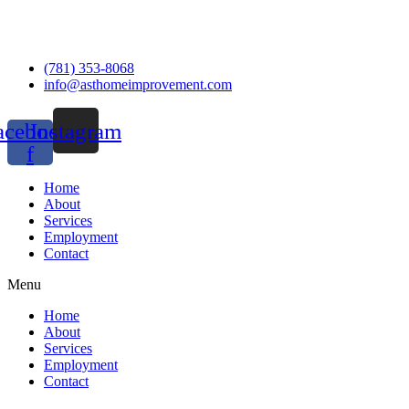
(781) 353-8068
info@asthomeimprovement.com
acebook-
Instagram
f
Home
About
Services
Employment
Contact
Menu
Home
About
Services
Employment
Contact