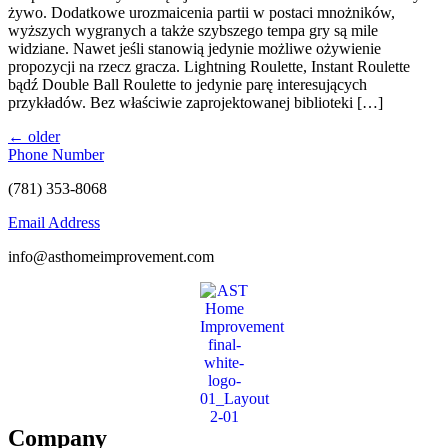
żywo. Dodatkowe urozmaicenia partii w postaci mnożników,
wyższych wygranych a także szybszego tempa gry są mile
widziane. Nawet jeśli stanowią jedynie możliwe ożywienie
propozycji na rzecz gracza. Lightning Roulette, Instant Roulette
bądź Double Ball Roulette to jedynie parę interesujących
przykładów. Bez właściwie zaprojektowanej biblioteki […]
←
older
Phone Number
(781) 353-8068
Email Address
info@asthomeimprovement.com
Company