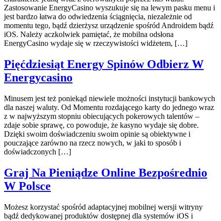
Zastosowanie EnergyCasino wyszukuje się na lewym pasku menu i
jest bardzo łatwa do odwiedzenia ściągnięcia, niezależnie od
momentu tego, bądź dzierżysz urządzenie spośród Androidem bądź
iOS. Należy aczkolwiek pamiętać, że mobilna odsłona
EnergyCasino wydaje się w rzeczywistości widżetem, […]
Pięćdziesiąt Energy Spinów Odbierz W
Energycasino
Minusem jest też poniekąd niewiele możności instytucji bankowych
dla naszej waluty. Od Momentu rozdającego karty do jednego wraz
z w najwyższym stopniu obiecujących pokerowych talentów –
zdaje sobie sprawę, co powoduje, że ​​kasyno wydaje się dobre.
Dzięki swoim doświadczeniu swoim opinie są obiektywne i
pouczające zarówno na rzecz nowych, w jaki to sposób i
doświadczonych […]
Graj Na Pieniądze Online Bezpośrednio
W Polsce
Możesz korzystać spośród adaptacyjnej mobilnej wersji witryny
bądź dedykowanej produktów dostępnej dla systemów iOS i