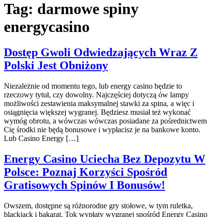
Tag:
darmowe spiny
energycasino
Dostęp Gwoli Odwiedzających Wraz Z
Polski Jest Obniżony
Niezależnie od momentu tego, lub energy casino będzie to
rzeczowy tytuł, czy dowolny. Najczęściej dotyczą ów lampy
możliwości zestawienia maksymalnej stawki za spina, a więc i
osiągnięcia większej wygranej. Będziesz musiał też wykonać
wymóg obrotu, a wówczas wówczas posiadane za pośrednictwem
Cię środki nie będą bonusowe i wypłacisz je na bankowe konto.
Lub Casino Energy […]
Energy Casino Uciecha Bez Depozytu W
Polsce: Poznaj Korzyści Spośród
Gratisowych Spinów I Bonusów!
Owszem, dostępne są różnorodne gry stołowe, w tym ruletka,
blackjack i bakarat. Tok wypłaty wygranej spośród Energy Casino