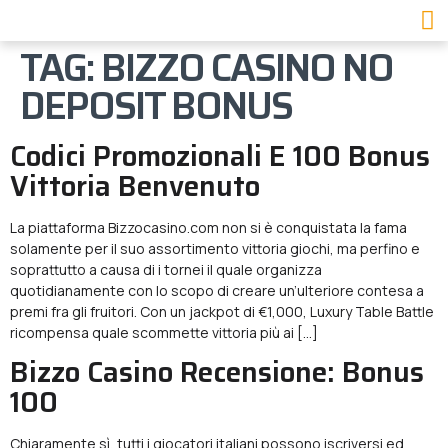
TAG:
BIZZO CASINO NO
DEPOSIT BONUS
Codici Promozionali E 100 Bonus
Vittoria Benvenuto
La piattaforma Bizzocasino.com non si è conquistata la fama
solamente per il suo assortimento vittoria giochi, ma perfino e
soprattutto a causa di i tornei il quale organizza
quotidianamente con lo scopo di creare un’ulteriore contesa a
premi fra gli fruitori. Con un jackpot di €1,000, Luxury Table Battle
ricompensa quale scommette vittoria più ai […]
Bizzo Casino Recensione: Bonus
100
Chiaramente sì, tutti i giocatori italiani possono iscriversi ed