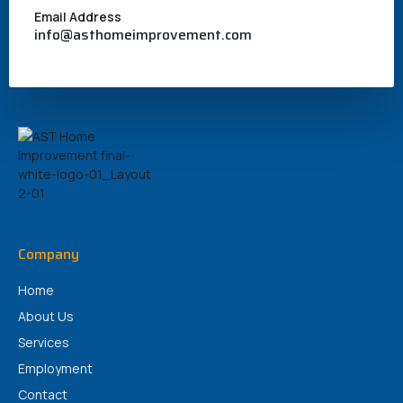
Email Address
info@asthomeimprovement.com
Company
Home
About Us
Services
Employment
Contact