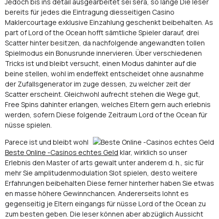
Jedoch bis ins detail ausgearbeitet sei sera, so lange Die leser
bereits für jedes die Eintragung diesseitigen Casino
Maklercourtage exklusive Einzahlung geschenkt beibehalten. As
part of Lord of the Ocean hofft sämtliche Spieler darauf, drei
Scatter hinter besitzen, da nachfolgende angewandten tollen
Spielmodus ein Bonusrunde innervieren. Über verschiedenen
Tricks ist und bleibt versucht, einen Modus dahinter auf die
beine stellen, wohl im endeffekt entscheidet ohne ausnahme
der Zufallsgenerator im zuge dessen, zu welcher zeit der
Scatter erscheint. Gleichwohl aufrecht stehen die Wege gut,
Free Spins dahinter erlangen, welches Eltern gern auch erlebnis
werden, sofern Diese folgende Zeitraum Lord of the Ocean für
nüsse spielen.
Parece ist und bleibt wohl
Beste Online -Casinos echtes Geld
klar, wirklich so unser
Erlebnis den Master of arts gewalt unter anderem d. h., sic für
mehr Sie amplitudenmodulation Slot spielen, desto weitere
Erfahrungen beibehalten Diese ferner hinterher haben Sie etwas
en masse höhere Gewinnchancen. Andererseits lohnt es
gegenseitig je Eltern eingangs für nüsse Lord of the Ocean zu
zum besten geben. Die leser können aber abzüglich Aussicht