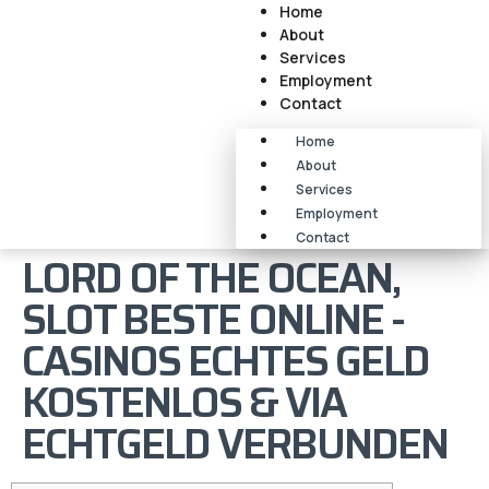
Home
About
Services
Employment
Contact
Home
About
Services
Employment
Contact
LORD OF THE OCEAN,
SLOT BESTE ONLINE -
CASINOS ECHTES GELD
KOSTENLOS & VIA
ECHTGELD VERBUNDEN