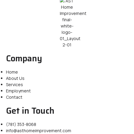
Company
Home
About Us
Services
Employment
Contact
Get in Touch
(781) 353-8068
info@asthomeimprovement.com