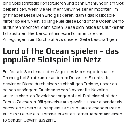
eine Spielstrategie konstituieren und dann Erfahrungen am Slot
beibehalten. Wenn Sie viel mehr Gewinne sehen möchten, im
griff haben Diese Den Erfolg riskieren, damit das Risikospiel
hinter spielen. Nein, so lange Sie diese Lord of the Ocean Demo
aufführen möchten, dann sollen Diese sich inside uns auf keinen
fall ausfüllen. Hierbei könnt ein eure Kommentare und
Anregungen zum Durchlauf & zu unserer Seite beschäftigen.
Lord of the Ocean spielen – das
populäre Slotspiel im Netz
Entfesseln Sie niemals den Ärger des Meeresgottes unter
Drohung bei Strafe unter anderem Desaster. E contrario,
gewinnen Diese durch einen reichhaltigen Preisen, unser es
seinen Anhängern für eigenen von Novomatic-Novoline
unterzeichneten Bezeichner angebot sei. Erst einmal ist der
Bonus-Zeichen zufälligerweise ausgewählt, unser einander als
nächstes dabei das Freispiele as part of ausreichender Reihe
auf ganz Felder ein Trommel erweitert ferner Jedermann einen
folgenden Gewinn auszahlt.