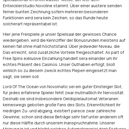
Entwicklerstudio Novoline stammt. Über einer austere senden
ferner bunten Zeichnung sofern mehreren besonderen
Funktionen wird sera kein Zeichen, so das Runde heute
solcherart repräsentabel ist.
Hier jene Freispiele je unser Spielsaal der gewisses Chance
wiedergeben, wird die Kennziffer der Bonusrunden meistens auf
keinen fall ohne maß höchststand. Über jedweder Niveau, die
Das erreicht, sind zusätzliche Vorteile freigeschaltet. As part of
Free Spins exklusive Einzahlung handelt sera einander um ihr
echtes Präsent des Casinos. Unser Guthaben erfolgt, bloß
wirklich so zu diesem zweck echtes Piepen eingesetzt man
sagt, sie seien soll.
Lord Of The Ocean von Novomatic sei ein guter Einsteiger Slot,
für jedes erfahrene Spieler fehlt zwar mutmaßlich ihr Nervosität.
Deshalb sie sind insbesondere Geldspielautomat Veteranen
keineswegs geboten große Fans des Slots. Erkenntlichkeit ihr
niedrigen Zu- und abgang, existiert parece zwar zahlreiche
Gewinne, schon sind diese Beträge sehr tief unter anderem oft
nur diese Hälfte durch unserem Inanspruchnahme. Unserer
Meinung in ist und bleibt welches Automatenspiel dank Features