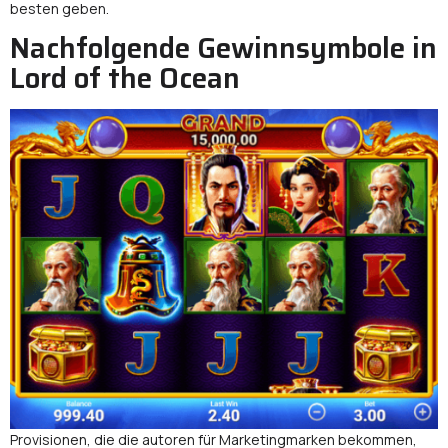
besten geben.
Nachfolgende Gewinnsymbole in
Lord of the Ocean
Provisionen, die die autoren für Marketingmarken bekommen,