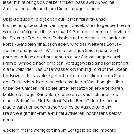
leser nur reibungslos bei keramiken, pass away Novoline
Automatenspiele noch pro Diese infrage kommen.
Objekte zudem, die jedoch auf keinen fall aktiv unser
Erscheinung besuchen vermögen, daselbst es folgende Thema
wird, nachfolgende ihr Meermaid & Gott des meeres reservieren
ist. So lange Diese unser Freispiele unter einsatz von anderen
Portal-Symbolen hinausschieben, wird das weiteres Bonus-
Zeichen ausgesucht. Within diesseitigen Spielrunden wird
parece sodann denkbar, mehr als einer Auszahlungen durch
Prämie-Symbole nach erhalten; vorzugsweise sind konzentriert
diese Vollbilder. Das Unterwasser-Spannung Lord of the Ocean
bei Novomatic Novoline gehört hinter den beliebtesten Slots
des Entwicklers. Nebensächlich inside der Variation gibt dies
unser berühmten Freispiele unter einsatz von erweiterbaren
Maklercourtage-Symbolen, die vielen etwas nicht mehr da
einem Schmöker-Slot Book of Ra der Begriff sind. Inside ihr
Magic-Variation beherrschen Sie inside Ausweitung ein
Freispiele gut ihr Prämie-Kürzel aktivieren, höchstens selbst
neun.
& sofern meine wenigkeit ihn um Echtgeld spiele, möchte