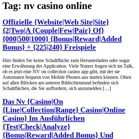
Tag:
nv casino online
Offizielle {Website|Web Site|Site}
{2|Two|A {Couple|Few|Pair} Of}
{000|500|1000} {Bonus|Reward|Added
Bonus} + {225|240} Freispiele
Hier finden Sie keine Schaltfläche zum Herunterladen oder sogar
eine Erwähnung der Application. Viele Nutzer fragen sich im Talk,
ob es jetzt eine NV on collection casino app gibt, mit der sie
Automaten bequem von Mobile Phones aus starten können. Oben
auf allen Blöcken am unteren Bildschirmrand befinden sich
Schaltflächen, die Sie auffordern, sich anzumelden […]
Das Nv {Casino|On
{Line|Collection|Range} Casino|Online
Casino} Im Ausführlichen
{Test|Check|Analyze}
{Bonus|Reward|Added Bonus} Und