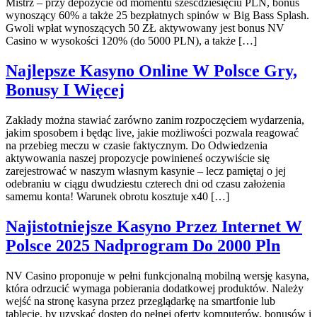
Mistrz – przy depozycie od momentu sześcdziesięciu PLN, bonus
wynoszący 60% a także 25 bezpłatnych spinów w Big Bass Splash.
Gwoli wpłat wynoszących 50 ZŁ aktywowany jest bonus NV
Casino w wysokości 120% (do 5000 PLN), a także […]
Najlepsze Kasyno Online W Polsce Gry,
Bonusy I Więcej
Zakłady można stawiać zarówno zanim rozpoczęciem wydarzenia,
jakim sposobem i będąc live, jakie możliwości pozwala reagować
na przebieg meczu w czasie faktycznym. Do Odwiedzenia
aktywowania naszej propozycje powinieneś oczywiście się
zarejestrować w naszym własnym kasynie – lecz pamiętaj o jej
odebraniu w ciągu dwudziestu czterech dni od czasu założenia
samemu konta! Warunek obrotu kosztuje x40 […]
Najistotniejsze Kasyno Przez Internet W
Polsce 2025 Nadprogram Do 2000 Pln
NV Casino proponuje w pełni funkcjonalną mobilną wersję kasyna,
która odrzucić wymaga pobierania dodatkowej produktów. Należy
wejść na stronę kasyna przez przeglądarkę na smartfonie lub
tablecie, by uzyskać dostęp do pełnej oferty komputerów, bonusów i