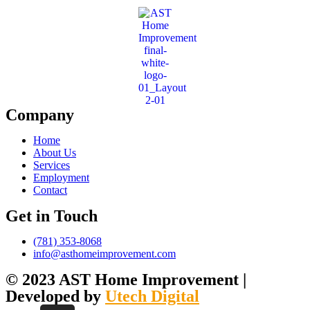
Company
Home
About Us
Services
Employment
Contact
Get in Touch
(781) 353-8068
info@asthomeimprovement.com
© 2023 AST Home Improvement |
Developed by
Utech Digital