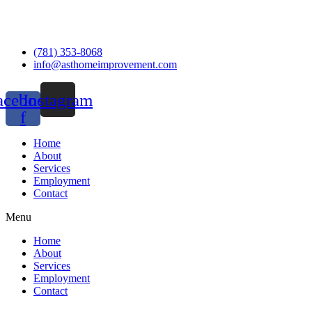
(781) 353-8068
info@asthomeimprovement.com
acebook-
Instagram
f
Home
About
Services
Employment
Contact
Menu
Home
About
Services
Employment
Contact