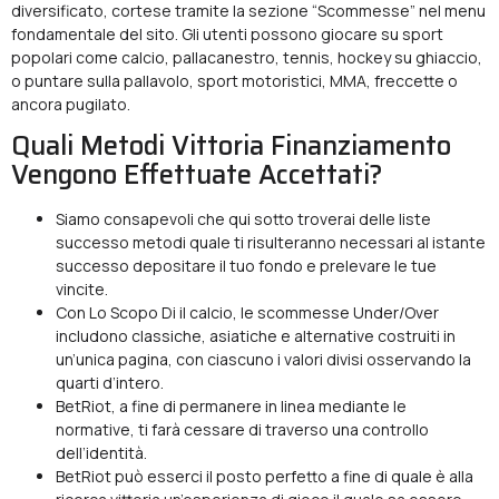
diversificato, cortese tramite la sezione “Scommesse” nel menu
fondamentale del sito. Gli utenti possono giocare su sport
popolari come calcio, pallacanestro, tennis, hockey su ghiaccio,
o puntare sulla pallavolo, sport motoristici, MMA, freccette o
ancora pugilato.
Quali Metodi Vittoria Finanziamento
Vengono Effettuate Accettati?
Siamo consapevoli che qui sotto troverai delle liste
successo metodi quale ti risulteranno necessari al istante
successo depositare il tuo fondo e prelevare le tue
vincite.
Con Lo Scopo Di il calcio, le scommesse Under/Over
includono classiche, asiatiche e alternative costruiti in
un’unica pagina, con ciascuno i valori divisi osservando la
quarti d’intero.
BetRiot, a fine di permanere in linea mediante le
normative, ti farà cessare di traverso una controllo
dell’identità.
BetRiot può esserci il posto perfetto a fine di quale è alla