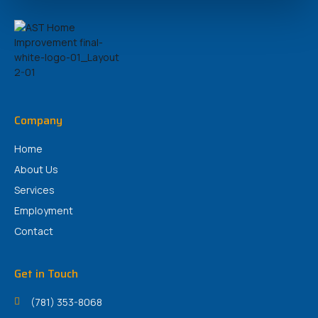
Company
Home
About Us
Services
Employment
Contact
Get in Touch
(781) 353-8068