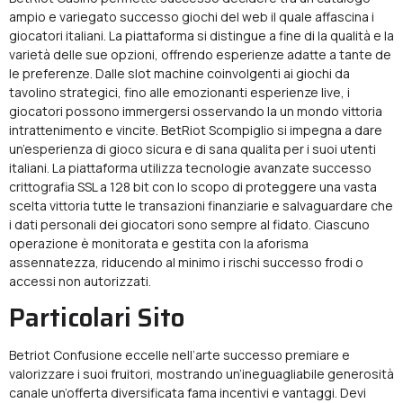
ampio e variegato successo giochi del web il quale affascina i
giocatori italiani. La piattaforma si distingue a fine di la qualità e la
varietà delle sue opzioni, offrendo esperienze adatte a tante de
le preferenze. Dalle slot machine coinvolgenti ai giochi da
tavolino strategici, fino alle emozionanti esperienze live, i
giocatori possono immergersi osservando la un mondo vittoria
intrattenimento e vincite. BetRiot Scompiglio si impegna a dare
un’esperienza di gioco sicura e di sana qualita per i suoi utenti
italiani. La piattaforma utilizza tecnologie avanzate successo
crittografia SSL a 128 bit con lo scopo di proteggere una vasta
scelta vittoria tutte le transazioni finanziarie e salvaguardare che
i dati personali dei giocatori sono sempre al fidato. Ciascuno
operazione è monitorata e gestita con la aforisma
assennatezza, riducendo al minimo i rischi successo frodi o
accessi non autorizzati.
Particolari Sito
Betriot Confusione eccelle nell’arte successo premiare e
valorizzare i suoi fruitori, mostrando un’ineguagliabile generosità
canale un’offerta diversificata fama incentivi e vantaggi. Devi