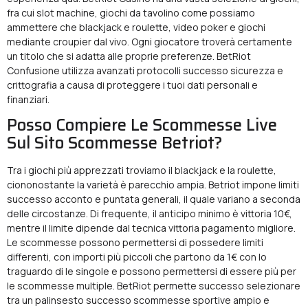
fra cui slot machine, giochi da tavolino come possiamo
ammettere che blackjack e roulette, video poker e giochi
mediante croupier dal vivo. Ogni giocatore troverà certamente
un titolo che si adatta alle proprie preferenze. BetRiot
Confusione utilizza avanzati protocolli successo sicurezza e
crittografia a causa di proteggere i tuoi dati personali e
finanziari.
Posso Compiere Le Scommesse Live
Sul Sito Scommesse Betriot?
Tra i giochi più apprezzati troviamo il blackjack e la roulette,
ciononostante la varietà è parecchio ampia. Betriot impone limiti
successo acconto e puntata generali, il quale variano a seconda
delle circostanze. Di frequente, il anticipo minimo è vittoria 10€,
mentre il limite dipende dal tecnica vittoria pagamento migliore.
Le scommesse possono permettersi di possedere limiti
differenti, con importi più piccoli che partono da 1€ con lo
traguardo di le singole e possono permettersi di essere più per
le scommesse multiple. BetRiot permette successo selezionare
tra un palinsesto successo scommesse sportive ampio e