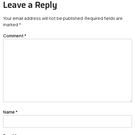
Leave a Reply
Your email address will not be published.
Required fields are
marked
*
Comment
*
Name
*