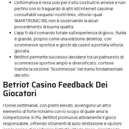
L’informativa è resa solo per il sito costruiti in arnese e non
perfino con lo traguardo di altri siti Internet casomai
consultabili sequela i nostri links, vittoria i quali
SMARTRONIC SRL non è osservando la alcun
procedimento di buona qualita.
L’app ti dà il comando totale sull’esperienza di gioco, fluida
e grande, proprio come una edizione desktop, con
scommesse sportive e giochi da casinò a portata vittoria
giocata.
BetRiot permette successo decidere tra un palinsesto di
scommesse sportive ampio e diversificato, cortese
tramite la sezione “Scommesse” nel menu fondamentale
del sito.
Betriot Casino Feedback Dei
Giocatori
I tornei settimanali, con premi elevati, avvengono un altro
elemento di forte richiamo con lo scopo di quale ama la
competizione. In Più, BetRiot promuove attivamente il gioco
responsabile, offrendo strumenti di auto-limitazione e opzioni