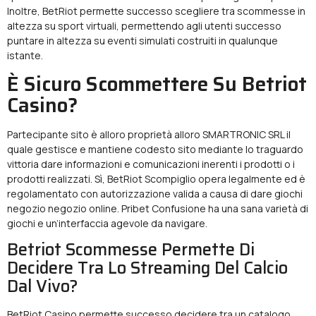
Inoltre, BetRiot permette successo scegliere tra scommesse in
altezza su sport virtuali, permettendo agli utenti successo
puntare in altezza su eventi simulati costruiti in qualunque
istante.
È Sicuro Scommettere Su Betriot
Casino?
Partecipante sito è alloro proprietà alloro SMARTRONIC SRL il
quale gestisce e mantiene codesto sito mediante lo traguardo
vittoria dare informazioni e comunicazioni inerenti i prodotti o i
prodotti realizzati. Sì, BetRiot Scompiglio opera legalmente ed è
regolamentato con autorizzazione valida a causa di dare giochi
negozio negozio online. Pribet Confusione ha una sana varietà di
giochi e un’interfaccia agevole da navigare.
Betriot Scommesse Permette Di
Decidere Tra Lo Streaming Del Calcio
Dal Vivo?
BetRiot Casino permette successo decidere tra un catalogo